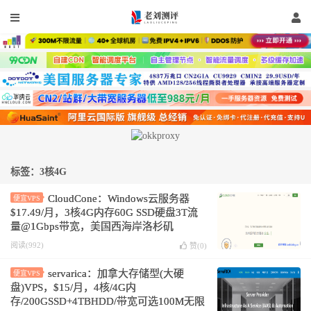
标签：3核4G
CloudCone：Windows云服务器
便宜VPS
$17.49/月，3核4G内存60G SSD硬盘3T流
量@1Gbps带宽，美国西海岸洛杉矶
multacom机房
阅读(992)
赞(
0
)
servarica：加拿大存储型(大硬
便宜VPS
盘)VPS，$15/月，4核/4G内
存/200GSSD+4TBHDD/带宽可选100M无限