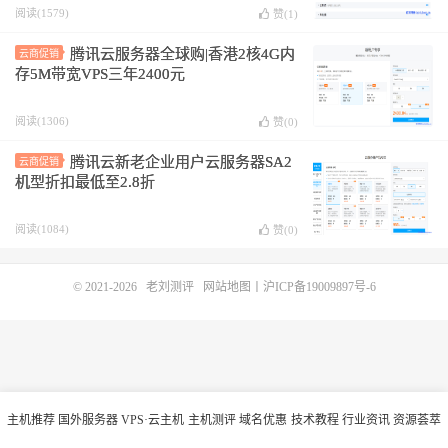
阅读(1579)
赞(
1
)
腾讯云服务器全球购|香港2核4G内
云商促销
存5M带宽VPS三年2400元
阅读(1306)
赞(
0
)
腾讯云新老企业用户云服务器SA2
云商促销
机型折扣最低至2.8折
阅读(1084)
赞(
0
)
© 2021-2026
老刘测评
网站地图
丨
沪ICP备19009897号-6
主机推荐
国外服务器
VPS·云主机
主机测评
域名优惠
技术教程
行业资讯
资源荟萃