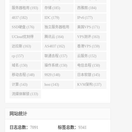
服务器租用 (193)
存储 (185)
西雅图 (184)
4837 (182)
IDC (179)
IPv6 (177)
SSD硬盘 (176)
独立服务器租用
美国VPS (171)
(175)
UCloud优刻得
腾讯云 (164)
VPS测评 (163)
(168)
达拉斯 (163)
AS4837 (162)
香港VPS (159)
cp (157)
联通去程 (157)
云服务 (152)
域名 (150)
操作系统 (150)
电信去程 (150)
移动去程 (148)
9929 (148)
日本软银 (145)
计算 (143)
host (143)
KVM架构 (137)
流媒体解锁 (133)
网站统计
日志总数：
7091
标签总数：
9341