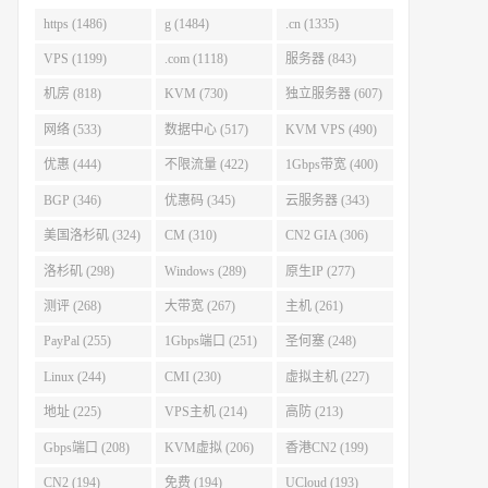
https (1486)
g (1484)
.cn (1335)
VPS (1199)
.com (1118)
服务器 (843)
机房 (818)
KVM (730)
独立服务器 (607)
网络 (533)
数据中心 (517)
KVM VPS (490)
优惠 (444)
不限流量 (422)
1Gbps带宽 (400)
BGP (346)
优惠码 (345)
云服务器 (343)
美国洛杉矶 (324)
CM (310)
CN2 GIA (306)
洛杉矶 (298)
Windows (289)
原生IP (277)
测评 (268)
大带宽 (267)
主机 (261)
PayPal (255)
1Gbps端口 (251)
圣何塞 (248)
Linux (244)
CMI (230)
虚拟主机 (227)
地址 (225)
VPS主机 (214)
高防 (213)
Gbps端口 (208)
KVM虚拟 (206)
香港CN2 (199)
CN2 (194)
免费 (194)
UCloud (193)