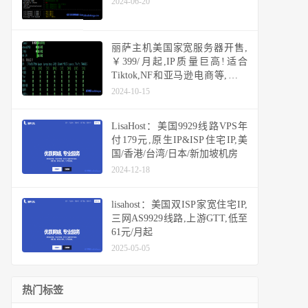
2024-06-20
丽萨主机美国家宽服务器开售,
￥399/月起,IP质量巨高!适合
Tiktok,NF和亚马逊电商等,支持
Windows
2024-10-15
LisaHost：美国9929线路VPS年
付179元,原生IP&ISP住宅IP,美
国/香港/台湾/日本/新加坡机房
2024-12-18
lisahost：美国双ISP家宽住宅IP,
三网AS9929线路,上游GTT,低至
61元/月起
2025-05-05
热门标签