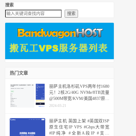
搜索
搜索
热门文章
丽萨主机洛杉矶VPS两年付1680
元！2核2G/40G NVMe/8TB流量
@500M带宽/KVM/美国4837原生
IP，48h内可退款
2024-03-21
丽萨主机 英国上架 #英国双ISP
原生住宅IP VPS #Gbps大带宽
#IP纯净 #全新A段IP #支持