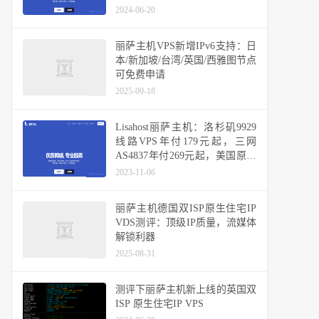
Tiktok #解锁BBC iPlayer
2024-06-20
丽萨主机VPS新增IPv6支持：日
本/新加坡/台湾/英国/西雅图节点
可免费申请
2025-09-18
Lisahost丽萨主机：洛杉矶9929
线路VPS年付179元起，三网
AS4837年付269元起，美国原生
IP，双ISP家宽IP，可选高防
2023-11-06
丽萨主机德国双ISP原生住宅IP
VDS测评：顶级IP质量，流媒体
解锁利器
2025-08-31
测评下丽萨主机新上线的英国双
ISP 原生住宅IP VPS