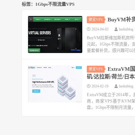
标签：1Gbps不限流量VPS
BuyVM补
便宜VPS
2024-04-03
laoliublog
BuyVM拉斯维加斯机房所
元起，1Gbps不限流量，
量套餐补货，感兴趣可以
ExtraV
便宜VPS
矶/达拉斯/荷兰/日
2024-02-19
laoliublog
ExtraVM成立于201
商，商家VPS基于KVM架构，
盘，1Gbps不限制月流量，.