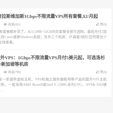
货拉斯维加斯1Gbps不限流量VPS所有套餐,$2/月起
阅读(661)
赞(
0
)
有套餐都补货了，从512MB~32GB内存套餐全部可选购，最低月付2加
支持Linux或者Windows系统；另外三个机房：卢森堡/纽约/迈阿密也少
在线查看。
M国外VPS：1Gbps不限流量VPS月付5美元起，可选洛杉
本/新加坡等机房
阅读(790)
赞(
0
)
4年，是一家提供虚拟主机、VPS和独立服务器租用等产品的国外VPS主机
一般采用AMD Ryzen9或Intel E-2388G系列CPU，NVMe SSD硬
..