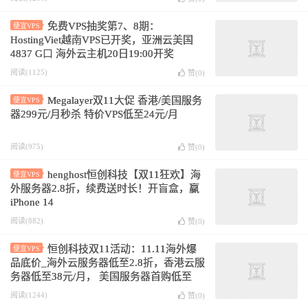
免费VPS抽奖第7、8期：
便宜VPS
HostingViet越南VPS已开奖，亚洲云美国
4837 G口 海外云主机20日19:00开奖
阅读(1125)
赞(
0
)
Megalayer双11大促 香港/美国服务
便宜VPS
器299元/月秒杀 特价VPS低至24元/月
阅读(975)
赞(
0
)
henghost恒创科技【双11狂欢】海
便宜VPS
外服务器2.8折，续费送时长！开盲盒，赢
iPhone 14
阅读(882)
赞(
0
)
恒创科技双11活动：11.11海外爆
便宜VPS
品底价_海外云服务器低至2.8折，香港云服
务器低至38元/月， 美国服务器首购低至
700元/月
阅读(1244)
赞(
0
)