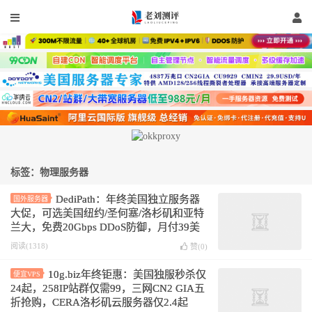
标签：物理服务器
DediPath：年终美国独立服务器
国外服务器
大促，可选美国纽约/圣何塞/洛杉矶和亚特
兰大，免费20Gbps DDoS防御，月付39美
元起
阅读(1318)
赞(
0
)
10g.biz年终钜惠：美国独服秒杀仅
便宜VPS
24起，258IP站群仅需99，三网CN2 GIA五
折抢购，CERA洛杉矶云服务器仅2.4起