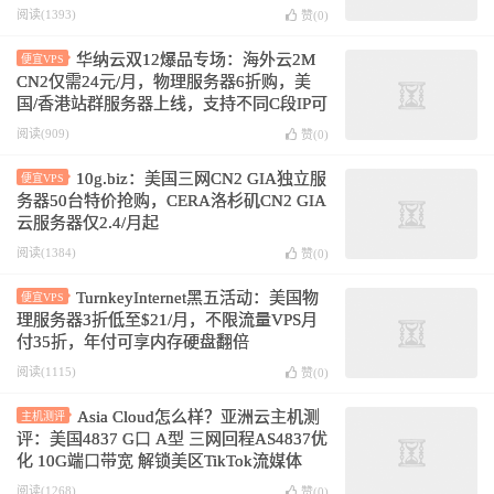
阅读(1393)
赞(
0
)
华纳云双12爆品专场：海外云2M
便宜VPS
CN2仅需24元/月，物理服务器6折购，美
国/香港站群服务器上线，支持不同C段IP可
选
阅读(909)
赞(
0
)
10g.biz：美国三网CN2 GIA独立服
便宜VPS
务器50台特价抢购，CERA洛杉矶CN2 GIA
云服务器仅2.4/月起
阅读(1384)
赞(
0
)
TurnkeyInternet黑五活动：美国物
便宜VPS
理服务器3折低至$21/月，不限流量VPS月
付35折，年付可享内存硬盘翻倍
阅读(1115)
赞(
0
)
Asia Cloud怎么样？亚洲云主机测
主机测评
评：美国4837 G口 A型 三网回程AS4837优
化 10G端口带宽 解锁美区TikTok流媒体
阅读(1268)
赞(
0
)