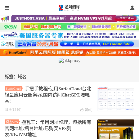
标签：域名
手把手教程:使用SurferCloud台北
SurferCloud
轻量应用云服务器,国内访问ChatGPT,嘎嘎
香!
阅读(1340)
赞(
0
)
搬瓦工：常用网址整理，包括所有
便宜VPS
官网地址/后台地址/已购买VPS列
表/KiwiVM地址