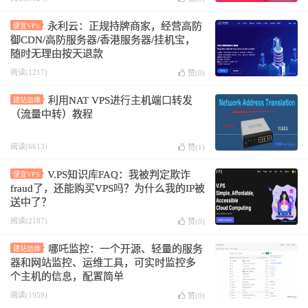
永利云：正规持牌商家，经营高防
便宜VPS
御CDN/高防服务器/香港服务器/挂机宝，
随时无理由按天退款
阅读(1217)
赞(
0
)
利用NAT VPS进行主机端口转发
建站运维
（流量中转）教程
阅读(6613)
赞(
1
)
V.PS知识库FAQ：我被判定欺诈
便宜VPS
fraud了，还能购买VPS吗？为什么我的IP被
送中了？
阅读(2187)
赞(
0
)
哪吒监控：一个开源、轻量的服务
建站运维
器和网站监控、运维工具，可实时监控多
个主机的信息，配置简单
阅读(1959)
赞(
0
)