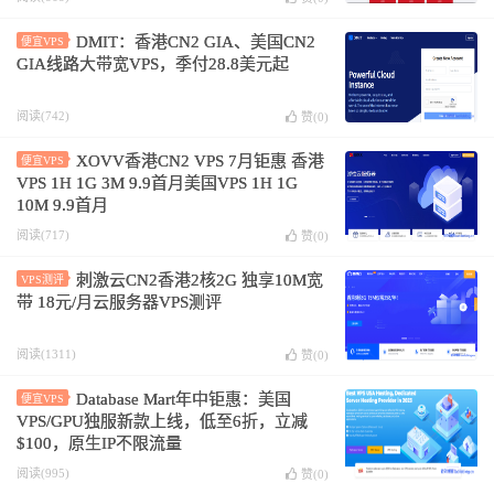
DMIT：香港CN2 GIA、美国CN2
便宜VPS
GIA线路大带宽VPS，季付28.8美元起
阅读(742)
赞(
0
)
XOVV香港CN2 VPS 7月钜惠 香港
便宜VPS
VPS 1H 1G 3M 9.9首月美国VPS 1H 1G
10M 9.9首月
阅读(717)
赞(
0
)
刺激云CN2香港2核2G 独享10M宽
VPS测评
带 18元/月云服务器VPS测评
阅读(1311)
赞(
0
)
Database Mart年中钜惠：美国
便宜VPS
VPS/GPU独服新款上线，低至6折，立减
$100，原生IP不限流量
阅读(995)
赞(
0
)