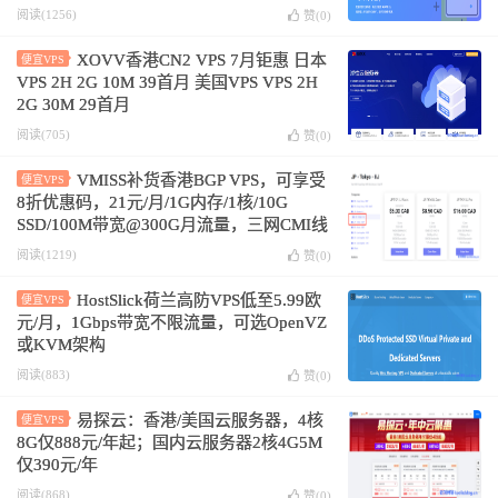
阅读(1256)
赞(
0
)
XOVV香港CN2 VPS 7月钜惠 日本
便宜VPS
VPS 2H 2G 10M 39首月 美国VPS VPS 2H
2G 30M 29首月
阅读(705)
赞(
0
)
VMISS补货香港BGP VPS，可享受
便宜VPS
8折优惠码，21元/月/1G内存/1核/10G
SSD/100M带宽@300G月流量，三网CMI线
路
阅读(1219)
赞(
0
)
HostSlick荷兰高防VPS低至5.99欧
便宜VPS
元/月，1Gbps带宽不限流量，可选OpenVZ
或KVM架构
阅读(883)
赞(
0
)
易探云：香港/美国云服务器，4核
便宜VPS
8G仅888元/年起；国内云服务器2核4G5M
仅390元/年
阅读(868)
赞(
0
)