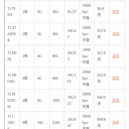
100M
T1.TI
$6.9/
1核
2G
40G
4G/2T
bps/
链接
NY
月
不限
T1.ST
100M
10G/4
$12.9/
ARTE
2核
2G
40G
bps/
链接
T
月
R
不限
100M
T1.MI
10G/8
$21.9/
2核
4G
80G
bps/
链接
NI
T
月
不限
200M
T1.MI
10G/1
$32.9/
4核
4G
80G
bps/
链接
CRO
6T
月
不限
T1.M
200M
10G/3
$49.9/
EDIU
4核
8G
160G
bps/
链接
2T
月
M
不限
T1.L
500M
10G/6
$99.9/
ARG
8核
16G
320G
bps/
链接
4T
月
E
不限