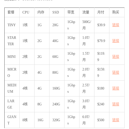
套餐
CPU
内存
SSD
带宽
流量
月付
购买
1Gbp
500G/
TINY
1核
1G
20G
$39.9
链接
s
月
STAR
1Gbp
1.0T/
1核
2G
40G
$79.9
链接
TER
s
月
1Gbp
1.5T/
$119.
MINI
2核
2G
60G
链接
s
月
9
MICR
1Gbp
2.0T/
$159.
2核
4G
80G
链接
O
s
月
9
MEDI
1Gbp
2.5T/
4核
4G
160G
$180
链接
UM
s
月
LAR
1Gbp
3.0T/
4核
8G
240G
$240
链接
GE
s
月
GIAN
1Gbp
6.0T/
8核
16G
320G
$500
链接
T
s
月