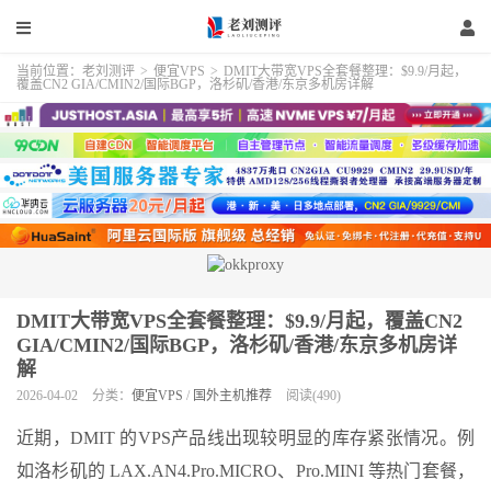
当前位置：
老刘测评
>
便宜VPS
>
DMIT大带宽VPS全套餐整理：$9.9/月起，
覆盖CN2 GIA/CMIN2/国际BGP，洛杉矶/香港/东京多机房详解
DMIT大带宽VPS全套餐整理：$9.9/月起，覆盖CN2
GIA/CMIN2/国际BGP，洛杉矶/香港/东京多机房详
解
2026-04-02
分类：
便宜VPS
/
国外主机推荐
阅读(490)
近期，DMIT 的VPS产品线出现较明显的库存紧张情况。例
如洛杉矶的 LAX.AN4.Pro.MICRO、Pro.MINI 等热门套餐，