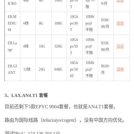
4核
4G
160G
ps/14
s@不
链接
ICRO
9/月
T
限
EB.M
10Gb
10Mb
$168.
EDIU
6核
8G
160G
ps/30
ps@
链接
88/月
M
T
不限
10Gb
10Mb
EB.La
$338.
8核
16G
320G
ps/50
ps@
链接
rge
88/月
T
不限
10Gb
10Mb
EB.GI
$620/
12核
24G
640G
ps/10
ps@
链接
ANT
月
0T
不限
3、LAX.AN4.T1 套餐
目前还剩下5款EPYC 9004套餐，也就是AN4.T1套餐。
路由为国际线路（telia/zayo/cogent），没有中国方向优化。
测试IPv4：174.136.204.135