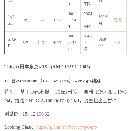
UM
月
T
不限
10Gb
500M
LAR
$99.9/
8核
16G
320G
ps/64
bps/
链接
GE
月
T
不限
10Gb
1Gbp
GIAN
$199.
8核
24G
640G
ps/12
s/不
链接
T
9/月
8T
限
Tokyo (日本东京)-AS3 (AMD EPYC 7003)
1、日本Premium（TYO.AS3.Pro） – cn2 gia线路
特征：基于kvm虚拟，1Gbps带宽，自带 1IPv4 & 1 IPv6
/64，线路 CN2 GIA/10099(9929)/CMI。流量超出会暂停。
测试IP：154.12.190.32
Looking Glass：
https://lg.dmit.sh/?server=tyo-pro