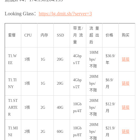
Looking Glass：
https://lg.dmit.sh/?server=3
带宽/
流量
套餐
CPU
内存
SSD
月流
超出
价格
购买
量
后
100M
T1.W
4Gbp
$36.9/
1核
1G
20G
bps/
链接
EE
s/1T
年
不限
200M
T1.TI
4Gbp
$6.9/
1核
1G
20G
bps/
链接
NY
s/2T
月
不限
T1.ST
200M
10Gb
$12.9/
ARTE
1核
2G
40G
bps/
链接
ps/4T
月
R
不限
200M
T1.MI
10Gb
$21.9/
2核
2G
60G
bps/
链接
NI
ps/8T
月
不限