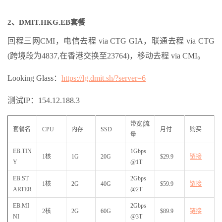
2、DMIT.HKG.EB套餐
回程三网CMI，电信去程 via CTG GIA，联通去程 via CTG
(跨境段为4837,在香港交换至23764)，移动去程 via CMI。
Looking Glass：
https://lg.dmit.sh/?server=6
测试IP：154.12.188.3
带宽|流
套餐名
CPU
内存
SSD
月付
购买
量
EB.TIN
1Gbps
1核
1G
20G
$29.9
链接
Y
@1T
EB.ST
2Gbps
1核
2G
40G
$59.9
链接
ARTER
@2T
EB.MI
2Gbps
2核
2G
60G
$89.9
链接
NI
@3T