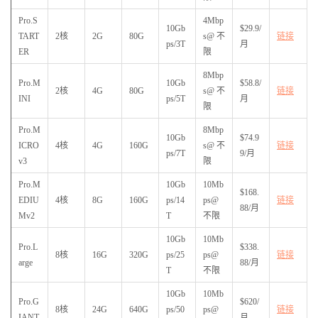
Pro.S
4Mbp
10Gb
$29.9/
TART
2核
2G
80G
s@不
链接
ps/3T
月
ER
限
8Mbp
Pro.M
10Gb
$58.8/
2核
4G
80G
s@不
链接
INI
ps/5T
月
限
Pro.M
8Mbp
10Gb
$74.9
ICRO
4核
4G
160G
s@不
链接
ps/7T
9/月
v3
限
Pro.M
10Gb
10Mb
$168.
EDIU
4核
8G
160G
ps/14
ps@
链接
88/月
Mv2
T
不限
10Gb
10Mb
Pro.L
$338.
8核
16G
320G
ps/25
ps@
链接
arge
88/月
T
不限
10Gb
10Mb
Pro.G
$620/
8核
24G
640G
ps/50
ps@
链接
IANT
月