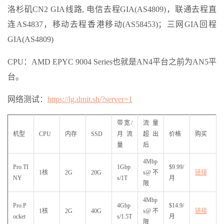
洛杉矶CN2 GIA线路, 电信去程GIA(AS4809)，联通去程直
连AS4837，移动去程香港移动(AS58453)；三网GIA回程
GIA(AS4809)
CPU：AMD EPYC 9004 Series也就是AN4平台之前为AN5平
台。
网络测试：
https://lg.dmit.sh/?server=1
带宽/
流量
机型
CPU
内存
SSD
月流
超出
价格
购买
量
后
4Mbp
Pro.TI
1Gbp
$9.99/
1核
2G
20G
s@不
链接
NY
s/1T
月
限
4Mbp
Pro.P
4Gbp
$14.9/
1核
2G
40G
s@不
链接
ocket
s/1.5T
月
限