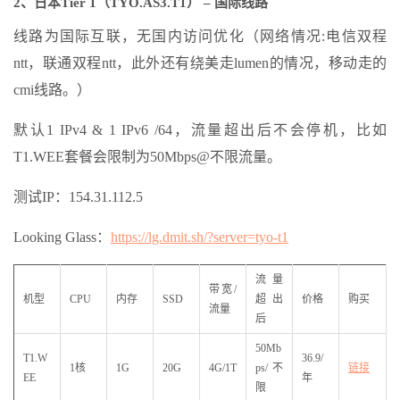
2、日本Tier 1（TYO.AS3.T1） – 国际线路
线路为国际互联，无国内访问优化（网络情况:电信双程
ntt，联通双程ntt，此外还有绕美走lumen的情况，移动走的
cmi线路。）
默认1 IPv4 & 1 IPv6 /64，流量超出后不会停机，比如
T1.WEE套餐会限制为50Mbps@不限流量。
测试IP：154.31.112.5
Looking Glass：
https://lg.dmit.sh/?server=tyo-t1
流量
带宽/
机型
CPU
内存
SSD
超出
价格
购买
流量
后
50Mb
T1.W
36.9/
1核
1G
20G
4G/1T
ps/不
链接
EE
年
限