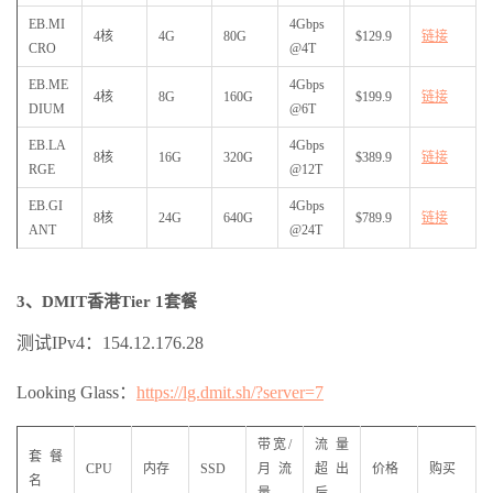
EB.MI
4Gbps
4核
4G
80G
$129.9
链接
CRO
@4T
EB.ME
4Gbps
4核
8G
160G
$199.9
链接
DIUM
@6T
EB.LA
4Gbps
8核
16G
320G
$389.9
链接
RGE
@12T
EB.GI
4Gbps
8核
24G
640G
$789.9
链接
ANT
@24T
3、DMIT香港Tier 1套餐
测试IPv4：154.12.176.28
Looking Glass：
https://lg.dmit.sh/?server=7
带宽/
流量
套餐
CPU
内存
SSD
月流
超出
价格
购买
名
量
后