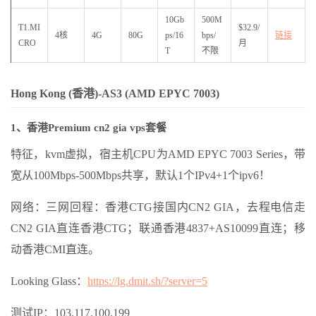
10Gb
500M
T1.MI
$32.9/
4核
4G
80G
ps/16
bps/
链接
CRO
月
T
不限
Hong Kong (香港)-AS3 (AMD EPYC 7003)
1、香港Premium cn2 gia vps套餐
特征，kvm虚拟，宿主机CPU为AMD EPYC 7003 Series，带
宽从100Mbps-500Mbps共享，默认1个IPv4+1个ipv6！
网络：三网回程：香港CTG接国内CN2 GIA，去程电信走
CN2 GIA直连香港CTG；联通香港4837+AS10099直连；移
动香港CMI直连。
Looking Glass：
https://lg.dmit.sh/?server=5
测试IP：103.117.100.199