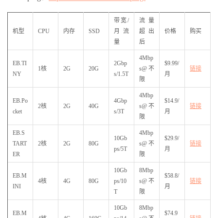
带宽/
流量
机型
CPU
内存
SSD
月流
超出
价格
购买
量
后
4Mbp
EB.TI
2Gbp
$9.99/
1核
2G
20G
s@不
链接
NY
s/1.5T
月
限
4Mbp
EB.Po
4Gbp
$14.9/
2核
2G
40G
s@不
链接
cket
s/3T
月
限
EB.S
4Mbp
10Gb
$29.9/
TART
2核
2G
80G
s@不
链接
ps/5T
月
ER
限
10Gb
8Mbp
EB.M
$58.8/
4核
4G
80G
ps/10
s@不
链接
INI
月
T
限
10Gb
8Mbp
EB.M
$74.9