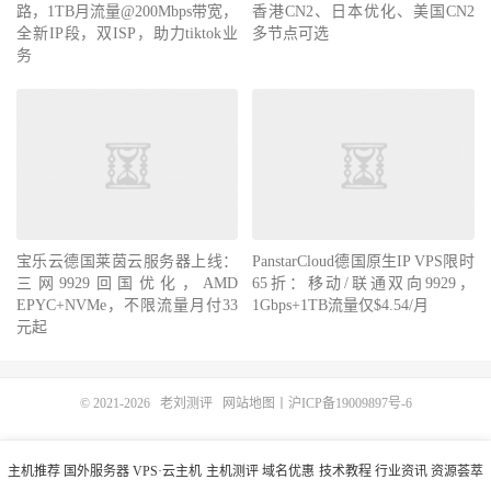
路，1TB月流量@200Mbps带宽，
香港CN2、日本优化、美国CN2
全新IP段，双ISP，助力tiktok业
多节点可选
务
宝乐云德国莱茵云服务器上线：
PanstarCloud德国原生IP VPS限时
三网9929回国优化，AMD
65折：移动/联通双向9929，
EPYC+NVMe，不限流量月付33
1Gbps+1TB流量仅$4.54/月
元起
© 2021-2026
老刘测评
网站地图
丨
沪ICP备19009897号-6
主机推荐
国外服务器
VPS·云主机
主机测评
域名优惠
技术教程
行业资讯
资源荟萃