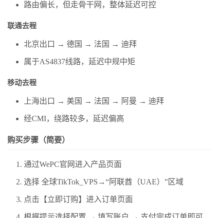
路由偏长，但走骨干网，整体延迟可控
联通去程
北京出口 → 德国 → 法国 → 迪拜
属于AS4837线路，延迟中规中矩
移动去程
上海出口 → 美国 → 法国 → 阿曼 → 迪拜
经CMI，绕路较多，延迟偏高
购买步骤（简要）
通过WePC官网进入产品页面
选择 全球TikTok_VPS→“阿联酋（UAE）”区域
点击【立即订购】进入订单页面
根据提示选择配置 → 填写账户 → 支付完成订单即可