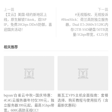
上一篇
下一篇
【艾云】美国-纽约新地区上
#无视版权、无视投诉
线，原生解锁Tiktok，双ISP
#HostSlick：荷兰高防独立服务
IP，免费20Gbps DDoS防御，喜
器，Dual E5-2660v3/128G内
迎国庆活动！
存/2TB SSD硬盘/50TB流
量/1Gbps带宽，€125/月
相关推荐
bqyun/白雀云中秋+国庆特惠：
搬瓦工VPS主机全面指南：套餐
4C4G云服务器年付仅399元，独
选择、购买教程与使用技巧（含
立服务器399元起，最高1Gbps带
最新优惠码）
宽，600G高防无视CC！