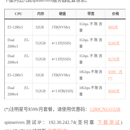
下面列出几款spinservers服务器配置信息。
CPU
内存
硬盘
带宽
价格
1Gbps不限流
E5-1280v5
32GB
1TB(NVMe)
$99/月
量
Dual E5-
1Gbps不限流
512GB
4×1.6T(SSD)
$249/月
2696v3
量
Dual E5-
1Gbps不限流
512GB
4×1.6T(SSD)
$279/月
2696v4
量
10Gbps不限流
$599/月
E5-1280v5
32GB
1TB(NVMe)
量
(*)
Dual E5-
10Gbps不限流
512GB
4×1.6TB(SSD)
$949/月
2696v4
量
(*)注明星号$599/月套餐，请使用优惠码：
1280CNGQ22B
spinservers测试IP：192.30.242.74(圣何塞
下载测试
)