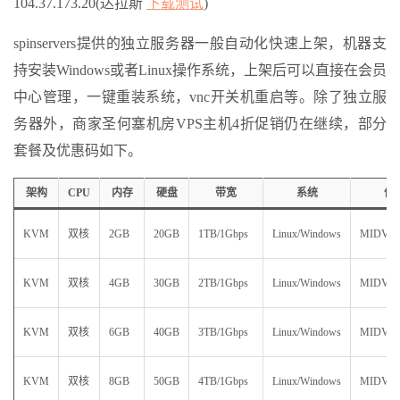
104.37.173.20(达拉斯
下载测试
)
spinservers提供的独立服务器一般自动化快速上架，机器支
持安装Windows或者Linux操作系统，上架后可以直接在会员
中心管理，一键重装系统，vnc开关机重启等。除了独立服
务器外，商家圣何塞机房VPS主机4折促销仍在继续，部分
套餐及优惠码如下。
架构
CPU
内存
硬盘
带宽
系统
优
KVM
双核
2GB
20GB
1TB/1Gbps
Linux/Windows
MIDV2
KVM
双核
4GB
30GB
2TB/1Gbps
Linux/Windows
MIDV4
KVM
双核
6GB
40GB
3TB/1Gbps
Linux/Windows
MIDV6
KVM
双核
8GB
50GB
4TB/1Gbps
Linux/Windows
MIDV8