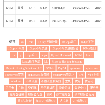
KVM
双核
12GB
60GB
5TB/1Gbps
Linux/Windows
MIDV12
KVM
双核
16GB
80GB
10TB/1Gbps
Linux/Windows
MIDV16
标签：
.cn
.com
10Gbps不限流量
10Gbps端口
1Gbps不限
1Gbps不限流
1Gbps不限流量
1Gbps不限流量服务器
1Gbps端口
DV
g
Gbps端口
https
Hybrid Dedicated
KVM
Linux
Linux操作系统
LL
Majestic Hosting Solutions
Majestic Hosting Solutions LLC
NVMe
PayPal
spinserver
spinservers
spinservers官网
spinservers服务器
spinservers测试IP
VPS
VPS主机
Windows
不限流量
不限流量服务器
主机
优惠
优惠码
信用卡
几款
圣何塞
圣何塞机房
操作系统
数据中心
服务器
服务器租用
服务器配置
机房
独立服务器
独立服务器租用
美国达拉斯
美国达拉斯机房
达拉斯
达拉斯机房