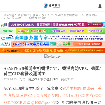
当前位置：
老刘测评
>
便宜VPS
>
AoYoZhuJi傲游主机香港CN2、香港高防
VPS、德国/荷兰CU2套餐及测试IP
AoYoZhuJi傲游主机香港CN2、香港高防VPS、德国/
荷兰CU2套餐及测试IP
2022-08-23
分类：
便宜VPS
/
国外主机推荐
阅读(1160)
AoYoZhuJi傲游主机除了上篇文章《
傲游主机8折优惠码：美
国洛杉矶三网CN2 GIA线路VPS，54.4元/月/2G内存/30G
SSD/500GB流量@100Mbps带宽
》介绍的美国洛杉矶三网