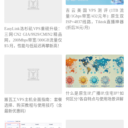
吉云美国VPS测评(1TB流
量/1Gbps带宽/432元年): 原生双
ISP+4837线路，Tiktok直播神器
(折后36元/月)
EasyLink洛杉矶VPS重磅升级：
三网CN2 GIA/9929/CMIN2精品
网，200Mbps带宽/300GB流量仅
$5/月，性能与低延迟再攀新高！
什么是原生IP,广播IP,住宅IP?如
何区分?各自特点与使用场景详解
搬瓦工VPS主机全面指南：套餐
选择、购买教程与使用技巧（含
最新优惠码）