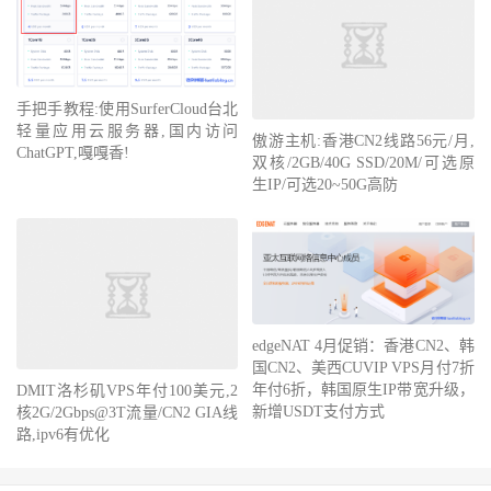
手把手教程:使用SurferCloud台北
傲游主机:香港CN2线路56元/月,
轻量应用云服务器,国内访问
双核/2GB/40G SSD/20M/可选原
ChatGPT,嘎嘎香!
生IP/可选20~50G高防
edgeNAT 4月促销：香港CN2、韩
DMIT洛杉矶VPS年付100美元,2
国CN2、美西CUVIP VPS月付7折
核2G/2Gbps@3T流量/CN2 GIA线
年付6折，韩国原生IP带宽升级，
路,ipv6有优化
新增USDT支付方式
© 2021-2026
老刘测评
网站地图
丨
沪ICP备19009897号-6