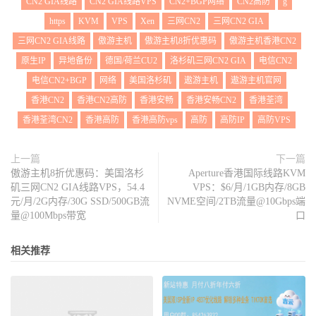
CN2 GIA线路
CN2 GIA线路VPS
CN2+BGP网络
CN2高防
g
https
KVM
VPS
Xen
三网CN2
三网CN2 GIA
三网CN2 GIA线路
傲游主机
傲游主机8折优惠码
傲游主机香港CN2
原生IP
异地备份
德国/荷兰CU2
洛杉矶三网CN2 GIA
电信CN2
电信CN2+BGP
网络
美国洛杉矶
遨游主机
遨游主机官网
香港CN2
香港CN2高防
香港安畅
香港安畅CN2
香港荃湾
香港荃湾CN2
香港高防
香港高防vps
高防
高防IP
高防VPS
上一篇
下一篇
傲游主机8折优惠码：美国洛杉
Aperture香港国际线路KVM
矶三网CN2 GIA线路VPS，54.4
VPS：$6/月/1GB内存/8GB
元/月/2G内存/30G SSD/500GB流
NVME空间/2TB流量@10Gbps端
量@100Mbps带宽
口
相关推荐