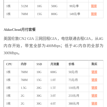
1核
512M
10G
500G
99元/季
链接
1核
768M
15G
800G
149元/季
链接
AkkoCloud月付套餐
英国伦敦CN2 GIA 三网回程GIA，电信联通去程GIA，从4G
内存开始，带宽全部为400Mbps；低于4G内存的全部为
300Mbps。
CPU
内存
SSD
月流量
价格
购买
1核
768M
10G
600G
50元/月
链接
1核
768M
15G
1.0T
75元/月
链接
1核
1.5G
20G
1.5T
110元/月
链接
1核
2G
30G
3.0T
233元/月
链接
1核
2G
30G
4.0T
388元/月
链接