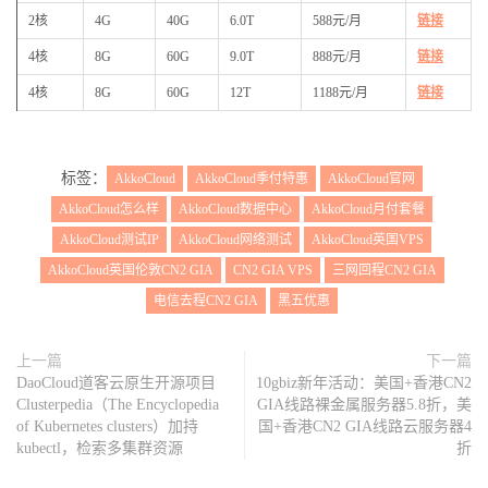
2核
4G
40G
6.0T
588元/月
链接
4核
8G
60G
9.0T
888元/月
链接
4核
8G
60G
12T
1188元/月
链接
标签：
AkkoCloud
AkkoCloud季付特惠
AkkoCloud官网
AkkoCloud怎么样
AkkoCloud数据中心
AkkoCloud月付套餐
AkkoCloud测试IP
AkkoCloud网络测试
AkkoCloud英国VPS
AkkoCloud英国伦敦CN2 GIA
CN2 GIA VPS
三网回程CN2 GIA
电信去程CN2 GIA
黑五优惠
上一篇
下一篇
DaoCloud道客云原生开源项目
10gbiz新年活动：美国+香港CN2
Clusterpedia（The Encyclopedia
GIA线路裸金属服务器5.8折，美
of Kubernetes clusters）加持
国+香港CN2 GIA线路云服务器4
kubectl，检索多集群资源
折