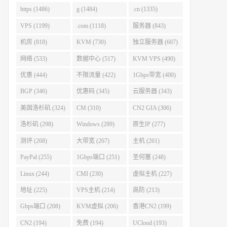
https (1486)
g (1484)
.cn (1335)
VPS (1199)
.com (1118)
服务器 (843)
机房 (818)
KVM (730)
独立服务器 (607)
网络 (533)
数据中心 (517)
KVM VPS (490)
优惠 (444)
不限流量 (422)
1Gbps带宽 (400)
BGP (346)
优惠码 (345)
云服务器 (343)
美国洛杉矶 (324)
CM (310)
CN2 GIA (306)
洛杉矶 (298)
Windows (289)
原生IP (277)
测评 (268)
大带宽 (267)
主机 (261)
PayPal (255)
1Gbps端口 (251)
圣何塞 (248)
Linux (244)
CMI (230)
虚拟主机 (227)
地址 (225)
VPS主机 (214)
高防 (213)
Gbps端口 (208)
KVM虚拟 (206)
香港CN2 (199)
CN2 (194)
免费 (194)
UCloud (193)