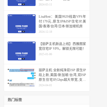
2024-03-11
LisaHost：美国9929线路VPS年
付179元,原生IP&ISP住宅IP,美
国/香港/台湾/日本/新加坡机房
2024-12-18
【丽萨主机新品上线】西雅图家
宽住宅IP VPS，解锁无限可能！
2025-01-06
丽萨主机:全新纯净双ISP 原生IP
段上新,美国/新加坡/台湾,双ISP
原生住宅IP,Gbps超大带宽,支持
Tiktok/解锁ChatGpt/NetFlix
2024-04-01
热门标签