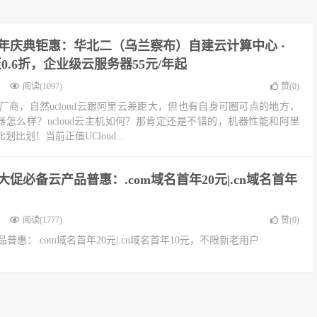
十周年庆典钜惠：华北二（乌兰察布）自建云计算中心 ·
.6折，企业级云服务器55元/年起
阅读(1097)
赞(
0
)
的云厂商，自然ucloud云跟阿里云差距大，但也有自身可圈可点的地方，
服务器怎么样？ucloud云主机如何？那肯定还是不错的，机器性能和阿里
比划！当前正值UCloud...
度大促必备云产品普惠：.com域名首年20元|.cn域名首年
户
阅读(1777)
赞(
0
)
品普惠：.com域名首年20元|.cn域名首年10元，不限新老用户