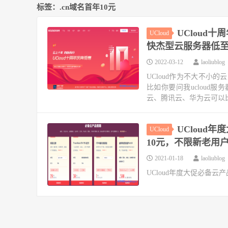
标签：.cn域名首年10元
UCloud
UCloud
快杰型云服务器低至0
2022-03-12
laoliublog
UCloud作为不大不小
比如你要问我ucloud
云、腾讯云、华为云可以比划
UCloud年
UCloud
10元，不限新老用
2021-01-18
laoliublog
UCloud年度大促必备云产