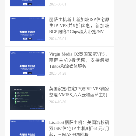
2025-06-01
丽萨主机新上新加坡ISP住宅原
生IP VPS并9折优惠，新加坡
BGP网络/1Gbps超大带宽/NVMe
硬盘
2024-02-01
Virgin Media O2英国家宽VPS，
丽萨主机9折优惠，支持解锁
Tiktok和流媒体服务
2025-04-28
英国家宽/住宅IP/双ISP VPS商家
整理:VMISS,六六云和丽萨主机
2024-10-30
LisaHost丽萨主机：美国洛杉矶
双ISP/住宅IP主机9折61元/月
起，三网AS9929回程