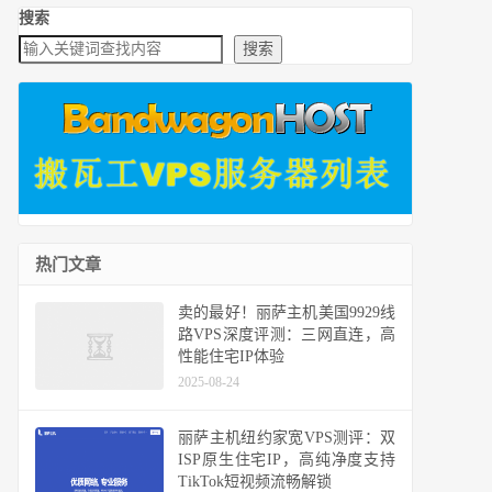
搜索
搜索
热门文章
卖的最好！丽萨主机美国9929线
路VPS深度评测：三网直连，高
性能住宅IP体验
2025-08-24
丽萨主机纽约家宽VPS测评：双
ISP原生住宅IP，高纯净度支持
TikTok短视频流畅解锁