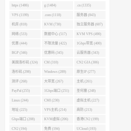
https (1486)
g (1484)
.cn (1335)
VPS (1199)
.com (1118)
服务器 (843)
机房 (818)
KVM (730)
独立服务器 (607)
网络 (533)
数据中心 (517)
KVM VPS (490)
优惠 (444)
不限流量 (422)
1Gbps带宽 (400)
BGP (346)
优惠码 (345)
云服务器 (343)
美国洛杉矶 (324)
CM (310)
CN2 GIA (306)
洛杉矶 (298)
Windows (289)
原生IP (277)
测评 (268)
大带宽 (267)
主机 (261)
PayPal (255)
1Gbps端口 (251)
圣何塞 (248)
Linux (244)
CMI (230)
虚拟主机 (227)
地址 (225)
VPS主机 (214)
高防 (213)
Gbps端口 (208)
KVM虚拟 (206)
香港CN2 (199)
CN2 (194)
免费 (194)
UCloud (193)