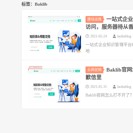
标签：Baklib
一站式企业知
建站运维
访问，服务器待从
2021-02-24
laoliublog
一站式企业知识管理平台Ba
地
Baklib
云商促销
歉信里
2021-01-31
laoliublog
Baklib官网怎么打不开