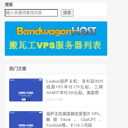
搜索
搜索
热门文章
Lisahost丽萨主机：洛杉矶9929
线路VPS年付179元起，三网
AS4837年付269元起，美国原生
IP，双ISP家宽IP，可选高防
2023-11-06
丽萨主机美国静态家宽IP VPS，
解锁Tiktok、ChatGPT、
Facebook等，￥116.1/月起