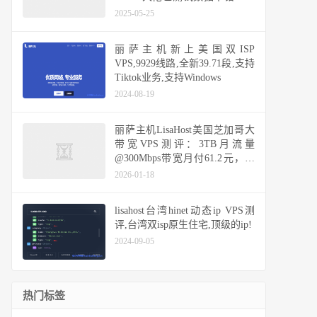
以冲了！
2025-05-25
丽萨主机新上美国双ISP
VPS,9929线路,全新39.71段,支持
Tiktok业务,支持Windows
2024-08-19
丽萨主机LisaHost美国芝加哥大
带宽VPS测评：3TB月流量
@300Mbps带宽月付61.2元，双
ISP原生IP、Gbps带宽实测表现
2026-01-18
lisahost台湾hinet动态ip VPS测
评,台湾双isp原生住宅,顶级的ip!
2024-09-05
热门标签