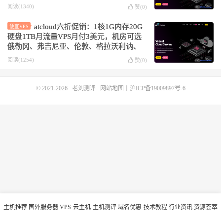
阅读(1340)
赞(
0
)
atcloud六折促销：1核1G内存20G
便宜VPS
硬盘1TB月流量VPS月付3美元，机房可选
俄勒冈、弗吉尼亚、伦敦、格拉沃利讷、
法兰克福和新加坡
阅读(1254)
赞(
0
)
© 2021-2026
老刘测评
网站地图
丨
沪ICP备19009897号-6
主机推荐
国外服务器
VPS·云主机
主机测评
域名优惠
技术教程
行业资讯
资源荟萃