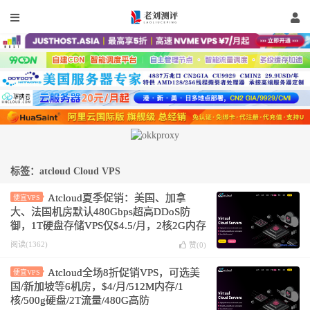
标签：atcloud Cloud VPS
Atcloud夏季促销：美国、加拿
便宜VPS
大、法国机房默认480Gbps超高DDoS防
御，1T硬盘存储VPS仅$4.5/月，2核2G内存
G口云服务器$4.5/月
阅读(1362)
赞(
0
)
Atcloud全场8折促销VPS，可选美
便宜VPS
国/新加坡等6机房，$4/月/512M内存/1
核/500g硬盘/2T流量/480G高防