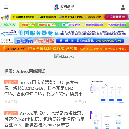
标签：Arkecx网络测试
arkecx国庆节活动：1Gbps大带
便宜VPS
宽，洛杉矶CN2 GIA、日本东京CN2
GIA、香港CN2 GIA，终身7.5折，续费不
涨价
阅读(923)
赞(
0
)
Arkecx买3送1，也就是75折优惠，
便宜VPS
可选全球24个机房，包括曼谷/菲律宾/马来
西亚VPS，服务器接入20Gbps带宽