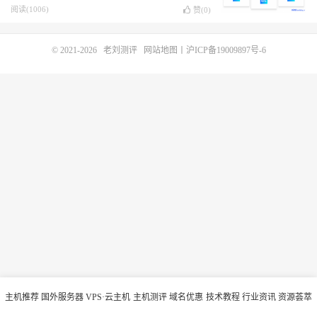
阅读(1006)
赞(
0
)
© 2021-2026
老刘测评
网站地图
丨
沪ICP备19009897号-6
主机推荐
国外服务器
VPS·云主机
主机测评
域名优惠
技术教程
行业资讯
资源荟萃