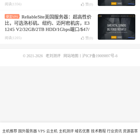
阅读(1356)
赞(
0
)
ReliableSite美国服务器：超高性价
便宜VPS
比，可选洛杉矶、纽约、迈阿密机房，E3
1245 V2/32GB/2TB HDD/1Gbps端口/$47/
月
阅读(1205)
赞(
0
)
© 2021-2026
老刘测评
网站地图
丨
沪ICP备19009897号-6
主机推荐
国外服务器
VPS·云主机
主机测评
域名优惠
技术教程
行业资讯
资源荟萃