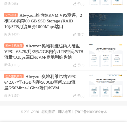
阅读(965)
赞(
0
)
Alwyzon维也纳KVM VPS测评，2
VPS测评
核6GB内存60 GB SSD Storage (RAID
10)/5TB月流量@1000Mbps端口
阅读(1437)
赞(
0
)
Alwyzon奥地利维也纳大硬盘
国外主机推荐
VPS：€5.79/月/2核/2GB内存/1TB空间/5TB
流量/1Gbps端口/KVM/奥地利维也纳
阅读(1115)
赞(
0
)
Alwyzon奥地利维也纳VPS：
国外主机推荐
€42.67/年/1GB内存/500GB空间/2TB流
量/250Mbps-1Gbps端口/KVM
阅读(1159)
赞(
0
)
© 2021-2026
老刘测评
网站地图
丨
沪ICP备19009897号-6