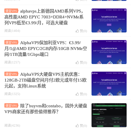
alphavps上新德国AMD系列VPS，
便宜VPS
高性能AMD EPYC 7003+DDR4+NVMe系
列VPS低至€3.99/月，可选大硬盘
阅读(1404)
赞(
0
)
AlphaVPS保加利亚VPS：€3.99/
便宜VPS
月/1@AMD EPYC/2GB内存/10GB NVMe空
间/1TB流量/1Gbps端口
阅读(1257)
赞(
0
)
AlphaVPS大硬盘VPS主机优惠：
便宜VPS
128GB-2TB磁盘空间月付2欧元或年付15欧
元起，支持Linux系统
阅读(1325)
赞(
0
)
除了buyvm和contabo，国外大硬盘
便宜VPS
VPS商家还有那些值得推荐？
阅读(4236)
赞(
0
)