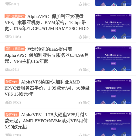
保加利亚索菲亚机房
阅读(907)
赞(
0
)
AlphaVPS：保加利亚大硬盘
国外主机推荐
VPS，索菲亚机房，KVM架构，1Gbps带
宽，€15/年/1vCPU/512M RAM/128G HDD
阅读(1103)
赞(
0
)
欧洲领先的IaaS提供商
国外主机推荐
AlphaVPS：保加利亚独立服务器€34.99/月
起，VPS主机€15/年起
阅读(941)
赞(
0
)
AlphaVPS德国/保加利亚AMD
便宜VPS
EPYC云服务器半价，1.99欧元/月，大硬盘
VPS 15欧元/年
阅读(1052)
赞(
0
)
AlphaVPS：1TB大硬盘VPS月付5
便宜VPS
欧元起，AMD EYPC+NVMe系列VPS月付
3.99欧元起
阅读(1298)
赞(
0
)