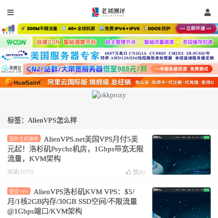
标签：AlienVPS怎么样
AlienVPS.net美国VPS月付5美
国外主机推荐
元起！洛杉矶Psychz机房，1Gbps带宽无限
流量，KVM架构
阅读(1075)
赞(
0
)
AlienVPS洛杉矶KVM VPS：$5/
便宜VPS
月/1核2GB内存/30GB SSD空间/不限流量
@1Gbps端口/KVM架构