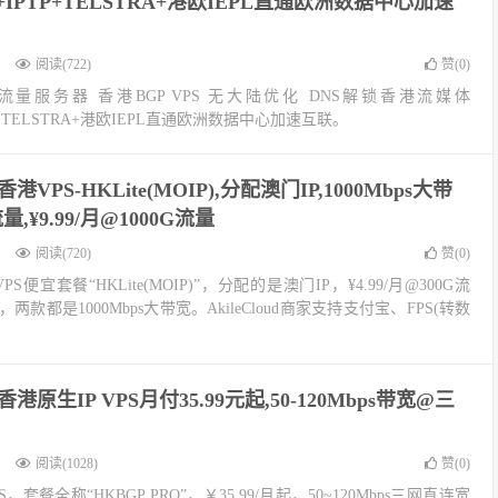
T+IPTP+TELSTRA+港欧IEPL直通欧洲数据中心加速
阅读(722)
赞(
0
)
K无限流量服务器 香港BGP VPS 无大陆优化 DNS解锁香港流媒体
TP+TELSTRA+港欧IEPL直通欧洲数据中心加速互联。
ud香港VPS-HKLite(MOIP),分配澳门IP,1000Mbps大带
流量,¥9.99/月@1000G流量
阅读(720)
赞(
0
)
VPS便宜套餐“HKLite(MOIP)”，分配的是澳门IP，¥4.99/月@300G流
流量，两款都是1000Mbps大带宽。AkileCloud商家支持支付宝、FPS(转数
ud香港原生IP VPS月付35.99元起,50-120Mbps带宽@三
阅读(1028)
赞(
0
)
VPS，套餐全称“HKBGP PRO”，￥35.99/月起，50~120Mbps三网直连宽