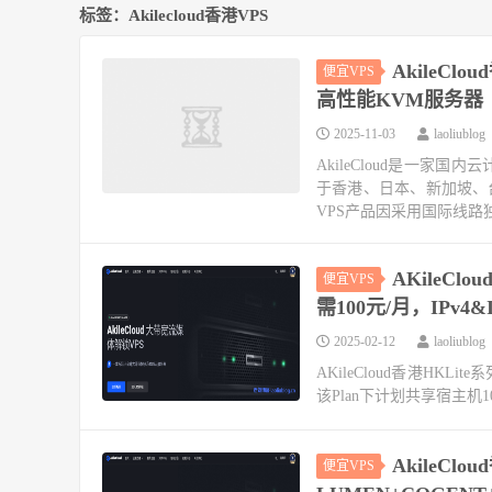
标签：Akilecloud香港VPS
AkileC
便宜VPS
高性能KVM服务器
2025-11-03
laoliublog
AkileCloud是一家
于香港、日本、新加坡、
VPS产品因采用国际线路
AKileC
便宜VPS
需100元/月，IPv4&I
2025-02-12
laoliublog
AKileCloud香港H
该Plan下计划共享宿主机1
AkileCl
便宜VPS