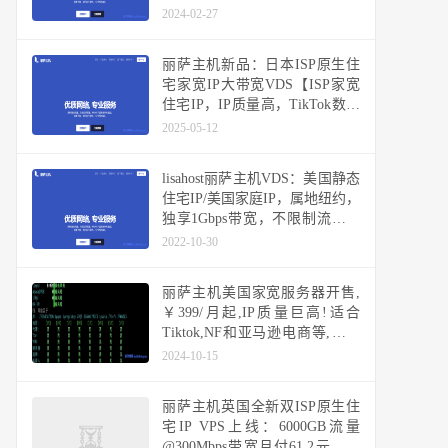
付9折更优惠
2024-02-27
丽萨主机新品：日本ISP原生住
宅家宽IP大带宽VDS【ISP家宽
住宅IP，IP质量高，TikTok数据
好】
2025-05-12
lisahost丽萨主机VDS：美国静态
住宅IP/美国家庭IP，属地纽约，
独享1Gbps带宽，不限制流量随
便跑，解锁所有美区锁区业务
2022-10-30
丽萨主机美国家宽服务器开售,
￥399/月起,IP质量巨高!适合
Tiktok,NF和亚马逊电商等,支持
Windows
2024-10-15
丽萨主机英国全新双ISP原生住
宅IP VPS上线：6000GB流量
@300Mbps带宽月付61.2元，小