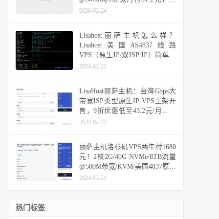
众A段IP、支持多流媒体解锁与
2026-02-24
Windows，48小时免费换IP及退
款保证
Lisahost丽萨主机怎么样？
Lisahost美国AS4837线路
VPS（原生IP/双ISP IP）简单测
评分享
2024-02-22
LisaHost丽萨主机：台湾Gbps大
带宽ISP类型原生IP VPS上架开
售，9折优惠低至43.2元/月，年
付款366元，推荐作为落地机用
2024-02-23
香港或日本机器中转使用
丽萨主机洛杉矶VPS两年付1680
元！2核2G/40G NVMe/8TB流量
@500M带宽/KVM/美国4837原生
IP，48h内可退款
2024-03-21
热门标签