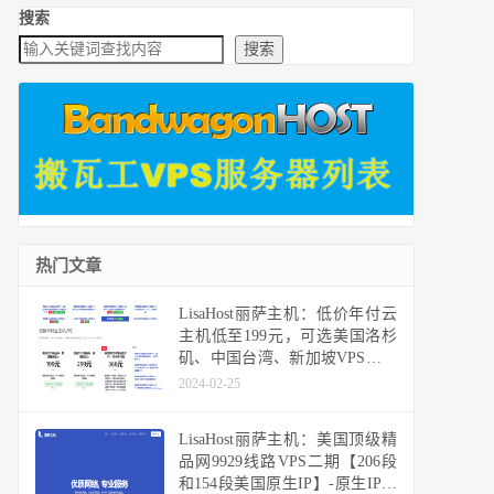
搜索
搜索
热门文章
LisaHost丽萨主机：低价年付云
主机低至199元，可选美国洛杉
矶、中国台湾、新加坡VPS，支
持48小时内无条件退款
2024-02-25
LisaHost丽萨主机：美国顶级精
品网9929线路VPS二期【206段
和154段美国原生IP】-原生IP季