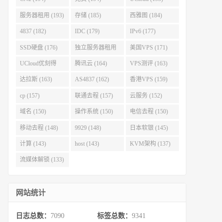
服务器租用 (193)
存储 (185)
西雅图 (184)
4837 (182)
IDC (179)
IPv6 (177)
SSD硬盘 (176)
独立服务器租用
美国VPS (171)
(175)
UCloud优刻得
腾讯云 (164)
VPS测评 (163)
(168)
达拉斯 (163)
AS4837 (162)
香港VPS (159)
cp (157)
联通去程 (157)
云服务 (152)
域名 (150)
操作系统 (150)
电信去程 (150)
移动去程 (148)
9929 (148)
日本软银 (145)
计算 (143)
host (143)
KVM架构 (137)
流媒体解锁 (133)
网站统计
日志总数：
7090
标签总数：
9341