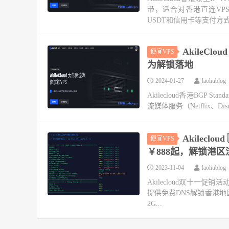
带，适合对香港直连VPS
USDT和信用卡等支付方
AkileCl
便宜VPS
为解锁落地
2024-01-27
laoliublog
Akilecloud香港BGP
流媒体服务（Netflix、Disne
Akileclo
便宜VPS
￥888起，解锁港区
2023-11-04
laoliublog
Akilecloud双十一促销
提供免费DNS解锁香港地区流媒体
2G...