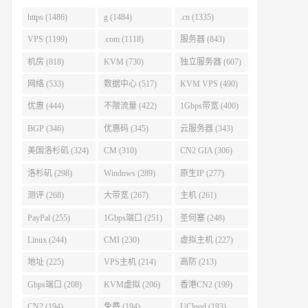
https (1486)
g (1484)
.cn (1335)
VPS (1199)
.com (1118)
服务器 (843)
机房 (818)
KVM (730)
独立服务器 (607)
网络 (533)
数据中心 (517)
KVM VPS (490)
优惠 (444)
不限流量 (422)
1Gbps带宽 (400)
BGP (346)
优惠码 (345)
云服务器 (343)
美国洛杉矶 (324)
CM (310)
CN2 GIA (306)
洛杉矶 (298)
Windows (289)
原生IP (277)
测评 (268)
大带宽 (267)
主机 (261)
PayPal (255)
1Gbps端口 (251)
圣何塞 (248)
Linux (244)
CMI (230)
虚拟主机 (227)
地址 (225)
VPS主机 (214)
高防 (213)
Gbps端口 (208)
KVM虚拟 (206)
香港CN2 (199)
CN2 (194)
免费 (194)
UCloud (193)