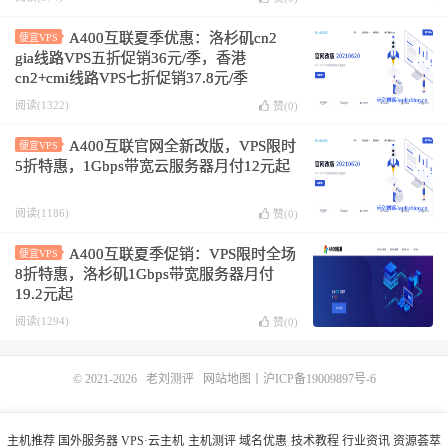
A400互联夏季优惠：洛杉矶cn2
便宜VPS
gia线路VPS五折促销36元/季，香港
cn2+cmi线路VPS七折促销37.8元/季
阅读(1322)
赞(
0
)
A400互联官网全新改版，VPS限时
便宜VPS
5折特惠，1Gbps带宽云服务器月付12元起
阅读(1186)
赞(
0
)
A400互联夏季促销：VPS限时全场
便宜VPS
8折特惠，洛杉矶1Gbps带宽服务器月付
19.2元起
阅读(1294)
赞(
0
)
© 2021-2026
老刘测评
网站地图
丨
沪ICP备19009897号-6
主机推荐
国外服务器
VPS·云主机
主机测评
域名优惠
技术教程
行业资讯
资源荟萃