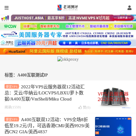
标签：A400互联测试IP
2022年VPS云服务器双12活动汇
便宜VPS
总：艾云/华纳云/LOCVPS/LBXU萝卜数
据/A400互联/VmShell/Miku Cloud
阅读(1559)
赞(
0
)
A400互联双12活动：VPS全场8折
便宜VPS
低至19.2元/月，可选香港CMI/美西9929/美
西CN2 GIA/美西4837