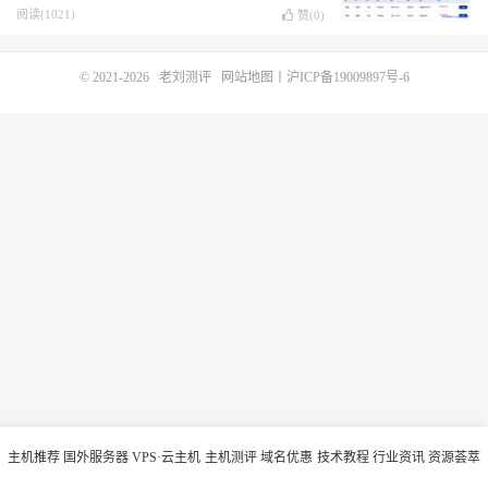
VPS年付168元或218元
阅读(1021)
赞(
0
)
© 2021-2026
老刘测评
网站地图
丨
沪ICP备19009897号-6
主机推荐
国外服务器
VPS·云主机
主机测评
域名优惠
技术教程
行业资讯
资源荟萃