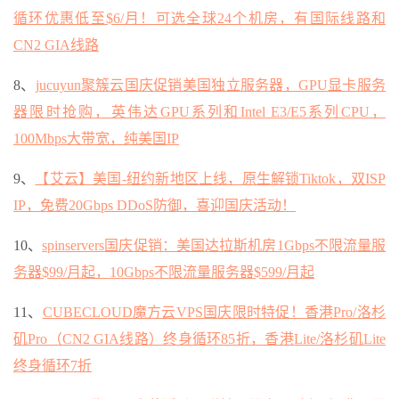
循环优惠低至$6/月！可选全球24个机房，有国际线路和
CN2 GIA线路
8、
jucuyun聚簇云国庆促销美国独立服务器，GPU显卡服务
器限时抢购，英伟达GPU系列和Intel E3/E5系列CPU，
100Mbps大带宽，纯美国IP
9、
【艾云】美国-纽约新地区上线，原生解锁Tiktok，双ISP
IP，免费20Gbps DDoS防御，喜迎国庆活动！
10、
spinservers国庆促销：美国达拉斯机房1Gbps不限流量服
务器$99/月起，10Gbps不限流量服务器$599/月起
11、
CUBECLOUD魔方云VPS国庆限时特促！香港Pro/洛杉
矶Pro（CN2 GIA线路）终身循环85折，香港Lite/洛杉矶Lite
终身循环7折