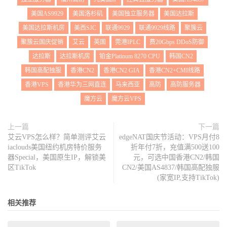
美国AS9929
美国洛杉矶
美国独立服务器
美国达拉斯
美国达拉斯机房
美西SJC
联通9929
联通9929线路
聚簇云
聚簇云国庆促销
艾云
英国
莞港IPLC
费20Gbps DDoS防御
达拉斯
达拉斯机房
铂金Platinum 8270 CPU
韩国CN2
韩国高配独服
香港CN2
香港CN2 GIA
香港CN2+CMI线路
香港VPS
香港华为三网直连
马来西亚
高防
高防服务器
魔方云
魔方云VPS
上一篇
下一篇
艾云VPS怎么样？简单测评艾云
edgeNAT国庆节活动：VPS月付8
iaclouds美国纽约机房特价服务
折年付7折，充值满500送100
器Special，美国原生IP，解锁美
元，可选中国香港CN2/韩国
区TikTok
CN2/美国AS4837/韩国高配独服
(家宽IP,支持TikTok)
相关推荐