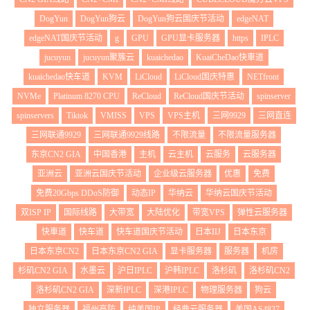
DogYun
DogYun狗云
DogYun狗云国庆节活动
edgeNAT
edgeNAT国庆节活动
g
GPU
GPU显卡服务器
https
IPLC
jucuyun
jucuyun聚簇云
kuaichedao
KuaiCheDao快車道
kuaichedao快车道
KVM
LiCloud
LiCloud国庆特惠
NETfront
NVMe
Platinum 8270 CPU
ReCloud
ReCloud国庆节活动
spinserver
spinservers
Tiktok
VMISS
VPS
VPS主机
三网9929
三网直连
三网联通9929
三网联通9929线路
不限流量
不限流量服务器
东京CN2 GIA
中国香港
主机
云主机
云服务
云服务器
亚洲云
亚洲云国庆节活动
企业级云服务器
优惠
免费
免费20Gbps DDoS防御
动态IP
华纳云
华纳云国庆节活动
双ISP IP
国际线路
大带宽
大陆优化
带宽VPS
弹性云服务器
快車道
快车道
快车道国庆节活动
日本IIJ
日本东京
日本东京CN2
日本东京CN2 GIA
显卡服务器
服务器
机房
杉矶CN2 GIA
水墨云
沪日IPLC
沪韩IPLC
洛杉矶
洛杉矶CN2
洛杉矶CN2 GIA
深新IPLC
深港IPLC
物理服务器
狗云
独立服务器
福州高防
纯美国IP
经典云服务器
美国AS4837