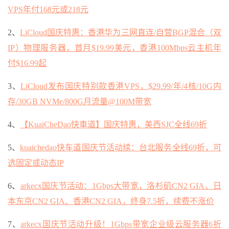
VPS年付168元或218元
2、
LiCloud国庆特惠：香港华为三网直连/自营BGP混合（双
IP）物理服务器，首月$19.99美元，香港100Mbps云主机年
付$16.99起
3、
LiCloud发布国庆特别款香港VPS，$29.99/年/4核/10G内
存/30GB NVMe/800G月流量@100M带宽
4、
【KuaiCheDao快車道】国庆特惠，美西SJC全线69折
5、
kuaichedao快车道国庆节活动续：台北服务全线69折，可
选固定或动态IP
6、
arkecx国庆节活动：1Gbps大带宽，洛杉矶CN2 GIA、日
本东京CN2 GIA、香港CN2 GIA，终身7.5折，续费不涨价
7、
arkecx国庆节活动升级！1Gbps带宽企业级云服务器6折