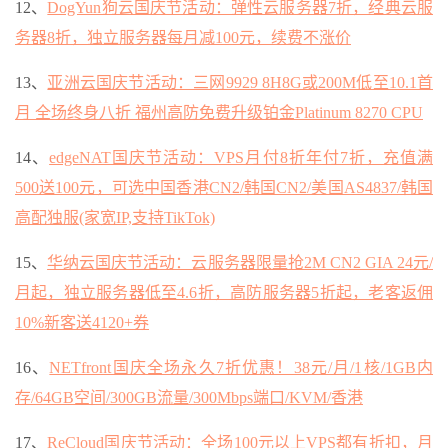
12、
DogYun狗云国庆节活动：弹性云服务器7折，经典云服
务器8折，独立服务器每月减100元，续费不涨价
13、
亚洲云国庆节活动：三网9929 8H8G或200M低至10.1首
月 全场终身八折 福州高防免费升级铂金Platinum 8270 CPU
14、
edgeNAT国庆节活动：VPS月付8折年付7折，充值满
500送100元，可选中国香港CN2/韩国CN2/美国AS4837/韩国
高配独服(家宽IP,支持TikTok)
15、
华纳云国庆节活动：云服务器限量抢2M CN2 GIA 24元/
月起，独立服务器低至4.6折，高防服务器5折起，老客返佣
10%新客送4120+券
16、
NETfront国庆全场永久7折优惠！38元/月/1核/1GB内
存/64GB空间/300GB流量/300Mbps端口/KVM/香港
17、
ReCloud国庆节活动：全场100元以上VPS都有折扣，月