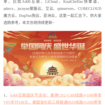
享，比如A400互联、LiCloud、KuaiCheDao快車道、
arkecx、jucuyun聚簇云、艾云、spinservers、CUBECLOUD
魔方云、DogYun狗云、亚洲云，这里一起汇总下，供大家
选购参考，本文也将持续更新~
1、
A400互联国庆节活动：香港CN2+CMI线路@10M带宽
VPS年付168元，美国洛杉矶三网联通9929线路@20M带宽