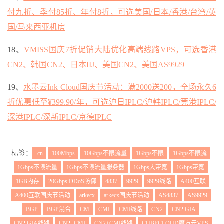
付九折、季付85折、年付8折，可选美国/日本/香港/台湾/英
国/马来西亚机房
18、
VMISS国庆7折促销大陆优化高端线路VPS，可选香港
CN2、韩国CN2、日本IIJ、美国CN2、美国AS9929
19、
水墨云Ink Cloud国庆节活动：满2000送200，全场永久6
折优惠低至¥399.90/年，可选沪日IPLC/沪韩IPLC/莞港IPLC/
深港IPLC/深新IPLC/京德IPLC
标签：
.cn
100Mbps
10Gbps不限流量
1Gbps不限
1Gbps不限流
1Gbps不限流量
1Gbps不限流量服务器
1Gbps大带宽
1Gbps带宽
1GB内存
20Gbps DDoS防御
4837
9929
9929线路
A400互联
A400互联国庆节活动
arkecx
arkecx国庆节活动
AS4837
AS9929
BGP
BGP混合
CM
CMI
CMI线路
CN2
CN2 GIA
CN2 GIA线路
CN2+CMI
CN2+CMI线路
CUBECLOUD魔方云VPS