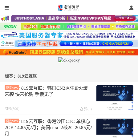
标签：819云互联
819云互联：韩国CN2原生IP火爆
便宜VPS
来袭 快来抢购 手慢无了
阅读(599)
赞(
0
)
819云互联：香港沙田CTG 单核心
便宜VPS
2GB 14.85元/月；美国cera 2核2G 20.85元/
月