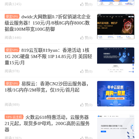
700元/月
阅读(1245)
赞(
0
)
dwidc大网数据0.7折促销湖北企业
便宜VPS
级云服务器！150元/月/8核8G内存800G数
据盘100M带宽100G防御
阅读(1446)
赞(
0
)
819云互联819yun：香港活动 1核
便宜VPS
1G 20G硬盘 5M不限 1IP 14.85元/月 美国轻
量15元/月
阅读(978)
赞(
0
)
易探云：香港CN2沙田云服务器，
便宜VPS
1核/1G内存/2M带宽，仅19元/首月起
阅读(989)
赞(
0
)
火数云618特惠活动，云服务器
VPS·云主机
21元起，现货多IP母鸡，200G高防云服务
器
阅读(1202)
赞(
0
)