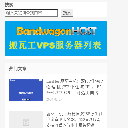
搜索
搜索
热门文章
LisaHost丽萨主机：双ISP住宅IP
物理机(252个住宅IP)，E5-
2660v2*2 CPU，可选美国洛杉
矶三网回程CN2 GIA国际精品网
2024-02-27
络、三网回程4837线路或9929线
路
丽萨主机上线德国双ISP原生住
宅家宽IP服务器，152元/月起，
支持流媒体与本土服务解锁