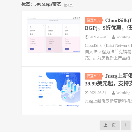
标签：500Mbps带宽
第4页
CloudSi
便宜VPS
BGP)，9折优惠，低
2021-12-28
laoliublog
CloudSilk（Baisi
国大陆回程为法兰克福精品
路）。为庆祝新上产品线 ，
Justg上
便宜VPS
39.99美元起，支
2021-03-31
laoliublog
Justg上新俄罗斯莫斯科机
上一页
1