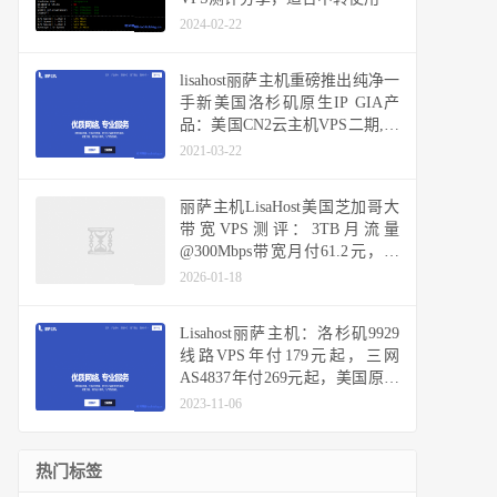
2024-02-22
lisahost丽萨主机重磅推出纯净一
手新美国洛杉矶原生IP GIA产
品：美国CN2云主机VPS二期,解
锁大部分流媒体和TIKTOK等
2021-03-22
丽萨主机LisaHost美国芝加哥大
带宽VPS测评：3TB月流量
@300Mbps带宽月付61.2元，双
ISP原生IP、Gbps带宽实测表现
2026-01-18
Lisahost丽萨主机：洛杉矶9929
线路VPS年付179元起，三网
AS4837年付269元起，美国原生
IP，双ISP家宽IP，可选高防
2023-11-06
热门标签