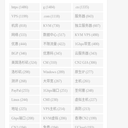
https (1486)
g (1484)
.cn (1335)
VPS (1199)
.com (1118)
服务器 (843)
机房 (818)
KVM (730)
独立服务器 (607)
网络 (533)
数据中心 (517)
KVM VPS (490)
优惠 (444)
不限流量 (422)
1Gbps带宽 (400)
BGP (346)
优惠码 (345)
云服务器 (343)
美国洛杉矶 (324)
CM (310)
CN2 GIA (306)
洛杉矶 (298)
Windows (289)
原生IP (277)
测评 (268)
大带宽 (267)
主机 (261)
PayPal (255)
1Gbps端口 (251)
圣何塞 (248)
Linux (244)
CMI (230)
虚拟主机 (227)
地址 (225)
VPS主机 (214)
高防 (213)
Gbps端口 (208)
KVM虚拟 (206)
香港CN2 (199)
CN2 (194)
免费 (194)
UCloud (193)