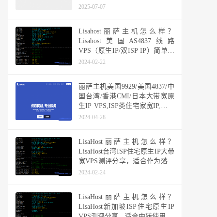
2025-07-07
Lisahost丽萨主机怎么样？
Lisahost美国AS4837线路
VPS（原生IP/双ISP IP）简单测
评分享
2024-02-22
丽萨主机美国9929/美国4837/中
国台湾/香港CMI/日本大带宽原
生IP VPS,ISP类住宅家宽IP,原生
IP解锁TikTok数据好
2024-04-28
LisaHost丽萨主机怎么样？
LisaHost台湾ISP住宅原生IP大带
宽VPS测评分享，适合作为落地
机用香港或日本机器中转使用
2024-02-24
LisaHost丽萨主机怎么样？
LisaHost新加坡ISP住宅原生IP
VPS测评分享，适合中转使用