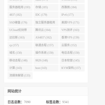
服务器租用 (193)
存储 (185)
西雅图 (184)
4837 (182)
IDC (179)
IPv6 (177)
SSD硬盘 (176)
独立服务器租用
美国VPS (171)
(175)
UCloud优刻得
腾讯云 (164)
VPS测评 (163)
(168)
达拉斯 (163)
AS4837 (162)
香港VPS (159)
cp (157)
联通去程 (157)
云服务 (152)
域名 (150)
操作系统 (150)
电信去程 (150)
移动去程 (148)
9929 (148)
日本软银 (145)
计算 (143)
host (143)
KVM架构 (137)
流媒体解锁 (133)
网站统计
日志总数：
7090
标签总数：
9341