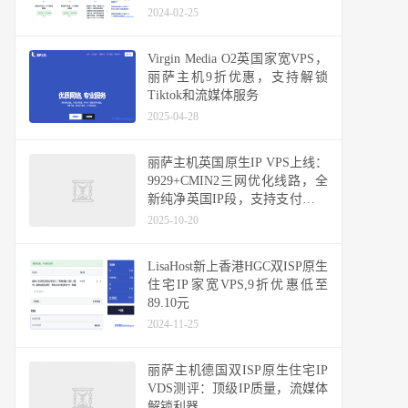
持48小时内无条件退款
2024-02-25
Virgin Media O2英国家宽VPS，
丽萨主机9折优惠，支持解锁
Tiktok和流媒体服务
2025-04-28
丽萨主机英国原生IP VPS上线：
9929+CMIN2三网优化线路，全
新纯净英国IP段，支持支付宝、
USDT
2025-10-20
LisaHost新上香港HGC双ISP原生
住宅IP家宽VPS,9折优惠低至
89.10元
2024-11-25
丽萨主机德国双ISP原生住宅IP
VDS测评：顶级IP质量，流媒体
解锁利器