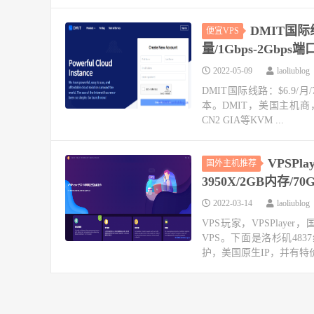
DMIT国际线
便宜VPS
量/1Gbps-2Gbps
2022-05-09
laoliublog
DMIT国际线路：$6.9/月/7
本。DMIT，美国主机商
CN2 GIA等KVM ...
VPSPl
国外主机推荐
3950X/2GB内存/7
2022-03-14
laoliublog
VPS玩家，VPSPlaye
VPS。下面是洛杉矶4837
护，美国原生IP，并有特价