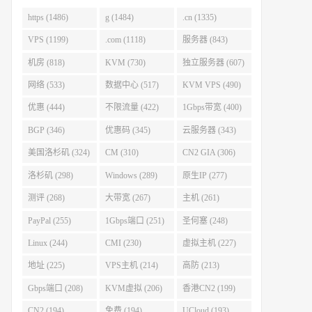
https (1486)
g (1484)
.cn (1335)
VPS (1199)
.com (1118)
服务器 (843)
机房 (818)
KVM (730)
独立服务器 (607)
网络 (533)
数据中心 (517)
KVM VPS (490)
优惠 (444)
不限流量 (422)
1Gbps带宽 (400)
BGP (346)
优惠码 (345)
云服务器 (343)
美国洛杉矶 (324)
CM (310)
CN2 GIA (306)
洛杉矶 (298)
Windows (289)
原生IP (277)
测评 (268)
大带宽 (267)
主机 (261)
PayPal (255)
1Gbps端口 (251)
圣何塞 (248)
Linux (244)
CMI (230)
虚拟主机 (227)
地址 (225)
VPS主机 (214)
高防 (213)
Gbps端口 (208)
KVM虚拟 (206)
香港CN2 (199)
CN2 (194)
免费 (194)
UCloud (193)