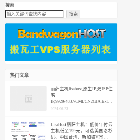
搜索
搜索
热门文章
丽萨主机lisahost,原生IP,双ISP住
宅
IP,9929/4837/CMI/CN2GIA,tiktok
vps,香港/日本/新加坡/美国/台湾/
2024-06-23
英国
LisaHost丽萨主机：低价年付云
主机低至199元，可选美国洛杉
矶、中国台湾、新加坡VPS，支