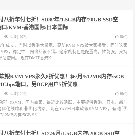
八折年付七折！$108/年/1.5GB内存/20GB SSD空
s端口/KVM/香港国际/日本国际
阅读(1078)
赞(
0
)
018年成立，当时以香港大带宽、高防KVM VPS被大家接受，同时这家
KVM VPS，稳定性、网络都很不错。这家的特色是配置高，性能强，支持
使用。 现在DMIT香港K...
软银KVM VPS永久8折优惠！$6/月/512MB内存/5GB
@1Gbps端口，另BGP用户5折优惠
阅读(1294)
赞(
0
)
好不好？YxVM，国内商家，最近比较活跃，主要提供香港、日本、新加
国内优化线路和非优化线路。现在YxVM日本软银KVM VPS，有8折优
2MB内存/5GB SS...
八折年付七折！$12.9/月/1.5GB内存/20GB SSD空