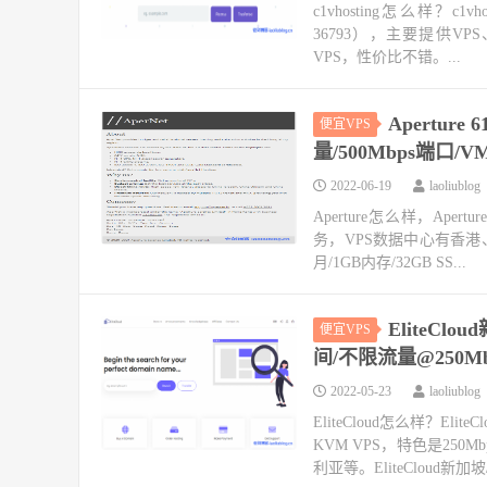
c1vhosting怎么样？c1v
36793），主要提供V
VPS，性价比不错。...
Apertur
便宜VPS
量/500Mbps端口/
2022-06-19
laoliublog
Aperture怎么样，Ap
务，VPS数据中心有香港、日
月/1GB内存/32GB SS...
EliteClo
便宜VPS
间/不限流量@250Mb
2022-05-23
laoliublog
EliteCloud怎么样？
KVM VPS，特色是2
利亚等。EliteCloud新加坡/