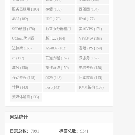
服务器租用 (193)
存储 (185)
西雅图 (184)
4837 (182)
IDC (179)
IPv6 (177)
SSD硬盘 (176)
独立服务器租用
美国VPS (171)
(175)
UCloud优刻得
腾讯云 (164)
VPS测评 (163)
(168)
达拉斯 (163)
AS4837 (162)
香港VPS (159)
cp (157)
联通去程 (157)
云服务 (152)
域名 (150)
操作系统 (150)
电信去程 (150)
移动去程 (148)
9929 (148)
日本软银 (145)
计算 (143)
host (143)
KVM架构 (137)
流媒体解锁 (133)
网站统计
日志总数：
7091
标签总数：
9341