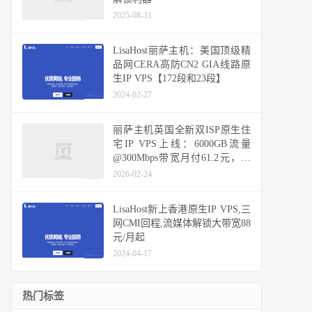
2025-08-31
LisaHost丽萨主机：美国顶级精
品网CERA高防CN2 GIA线路原
生IP VPS【172段和23段】
2024-02-27
丽萨主机英国全新双ISP原生住
宅IP VPS上线：6000GB流量
@300Mbps带宽月付61.2元，小
众A段IP、支持多流媒体解锁与
2026-02-24
Windows，48小时免费换IP及退
款保证
LisaHost新上香港原生IP VPS,三
网CMI回程,流媒体解锁大带宽88
元/月起
2024-04-17
热门标签