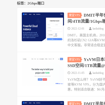
标签：2Gbps端口
DMIT半年付
便宜VPS
间/4TB流量/1Gbp
2022-12-01
laoliublog
DMIT，美国主机商，2
的洛杉矶CN2 GIA等
中文客服。非常适合稳定建站
YxVM日本
便宜VPS
SSD空间/1TB流量
2022-11-05
laoliublog
YxVM怎么样？YxVM
坡等KVM VPS，分为
惠，特别适合联通：$6/月/51
DMIT半年付
便宜VPS