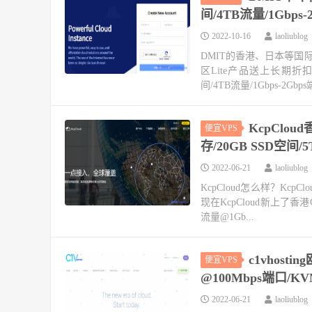
间/4TB流量/1Gbp
2022-10-16
laoliublog
DMIT的香港、日本等国际
区Lite产品送上长期折扣优
间/4TB流量/1Gbps-2Gbps端
KcpClou
便宜VPS
存/20GB SSD空间/
2022-06-21
laoliublog
KcpCloud怎么样？Kc
现在KcpCloud新上了香港C
流量@1Gb...
c1vhosti
便宜VPS
@100Mbps端口/K
2022-06-21
laoliublog