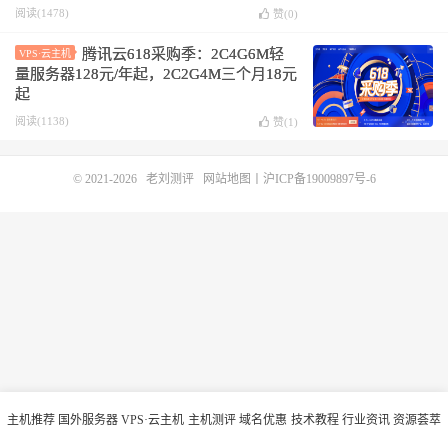
阅读(1478)
赞(
0
)
腾讯云618采购季：2C4G6M轻
VPS·云主机
量服务器128元/年起，2C2G4M三个月18元
起
阅读(1138)
赞(
1
)
© 2021-2026
老刘测评
网站地图
丨
沪ICP备19009897号-6
主机推荐
国外服务器
VPS·云主机
主机测评
域名优惠
技术教程
行业资讯
资源荟萃