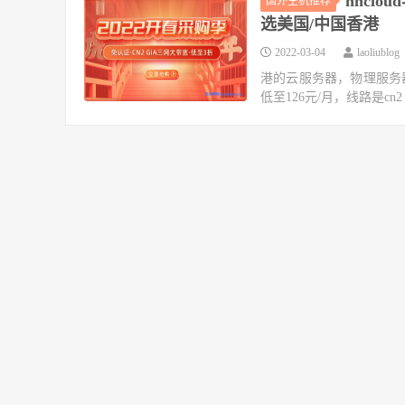
hncl
国外主机推荐
选美国/中国香港
2022-03-04
laoliublog
港的云服务器，物理服务
低至126元/月，线路是c