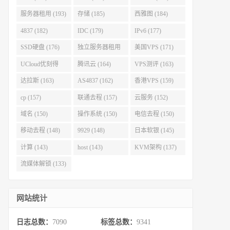
服务器租用 (193)
存储 (185)
西雅图 (184)
4837 (182)
IDC (179)
IPv6 (177)
SSD硬盘 (176)
独立服务器租用
美国VPS (171)
(175)
UCloud优刻得
腾讯云 (164)
VPS测评 (163)
(168)
达拉斯 (163)
AS4837 (162)
香港VPS (159)
cp (157)
联通去程 (157)
云服务 (152)
域名 (150)
操作系统 (150)
电信去程 (150)
移动去程 (148)
9929 (148)
日本软银 (145)
计算 (143)
host (143)
KVM架构 (137)
流媒体解锁 (133)
网站统计
日志总数：
7090
标签总数：
9341