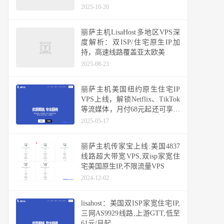
USDT
2025-10-20
丽萨主机LisaHost多地区VPS深
度解析：双ISP/住宅原生IP加
持，高速线路覆盖亚太欧美
2025-08-23
丽萨主机美国纽约原生住宅IP
VPS上线，解锁Netflix、TikTok
等流媒体，月付68元起还可享九
折优惠
2025-05-17
丽萨主机传家宝上线:美国4837
线路超大带宽VPS,双isp家宽住
宅美国原生IP,不限流量VPS
2024-12-02
lisahost：美国双ISP家宽住宅IP,
三网AS9929线路,上游GTT,低至
61元/月起