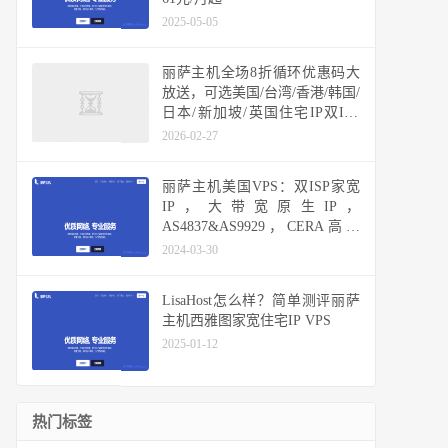
2025-05-05
丽萨主机全场8折循环优惠码大
放送，可选美国/台湾/香港/韩国/
日本/新加坡/英国住宅IP双ISP
VPS，多机房原生IP不限流量套
2026-02-27
餐汇总
丽萨主机美国VPS：双ISP家宽
IP，大带宽原生IP，
AS4837&AS9929，CERA高防
CN2 GIA
2024-03-30
LisaHost怎么样？简单测评丽萨
主机西雅图家宽住宅IP VPS
2025-01-12
热门标签