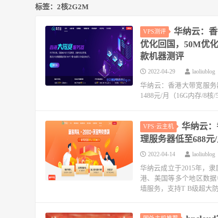
标签：2核2G2M
华纳云：香
VPS测评
优化回国，50M优化回
款机器测评
2022-04-29
laoliublog
华纳云：香港大带宽服务器
1488元/月（16G内存/8
华纳云：
VPS·云主机
理服务器低至688
2022-04-14
laoliublog
华纳云成立于2015年，隶
港、美国等多个地区数据
墙服务，支持T B级超大防护