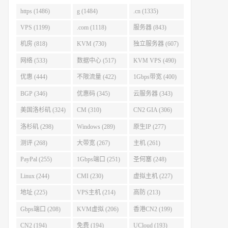
https (1486)
g (1484)
.cn (1335)
VPS (1199)
.com (1118)
服务器 (843)
机房 (818)
KVM (730)
独立服务器 (607)
网络 (533)
数据中心 (517)
KVM VPS (490)
优惠 (444)
不限流量 (422)
1Gbps带宽 (400)
BGP (346)
优惠码 (345)
云服务器 (343)
美国洛杉矶 (324)
CM (310)
CN2 GIA (306)
洛杉矶 (298)
Windows (289)
原生IP (277)
测评 (268)
大带宽 (267)
主机 (261)
PayPal (255)
1Gbps端口 (251)
圣何塞 (248)
Linux (244)
CMI (230)
虚拟主机 (227)
地址 (225)
VPS主机 (214)
高防 (213)
Gbps端口 (208)
KVM虚拟 (206)
香港CN2 (199)
CN2 (194)
免费 (194)
UCloud (193)