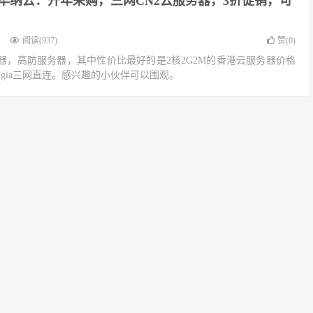
oud华纳云：开年采购，三网CN2云服务器，3折促销，可
阅读(937)
赞(
0
)
器，高防服务器，其中性价比最好的是2核2G2M的香港云服务器价格
n2 gia三网直连。感兴趣的小伙伴可以围观。