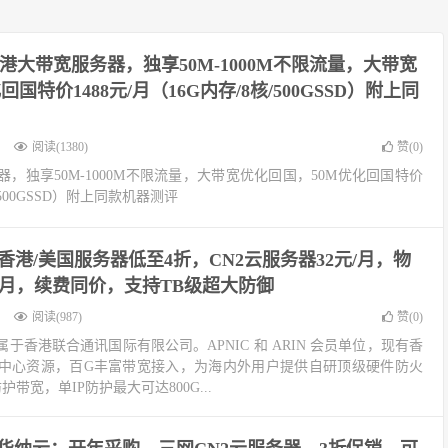
港大带宽服务器，独享50M-1000M不限流量，大带宽
国特价1488元/月（16G内存/8核/500GSSD）附上同
阅读(1380)
赞(
0
)
，独享50M-1000M不限流量，大带宽优化回国，50M优化回国特价
核/500GSSD）附上同款机器测评
香港/美国服务器低至4折，CN2云服务器32元/月，物
元/月，续费同价，支持TB级超大防御
阅读(987)
赞(
0
)
属于香港联合通讯国际有限公司。APNIC 和 ARIN 会员单位，现有香
中心资源，百G丰富带宽接入，为海内外用户提供自研顶级硬件防火
带宽，单IP防护最大可达800G...