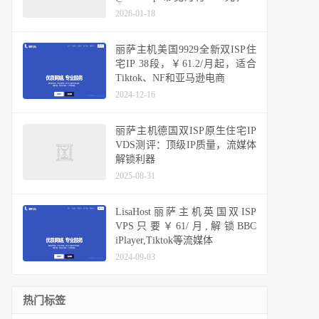
ISP原生IP、Gbps带宽实测表现
2026-01-18
丽萨主机美国9929全新双ISP住
宅IP 38段，￥61.2/月起，适合
Tiktok、NF和亚马逊电商
2024-12-16
丽萨主机德国双ISP原生住宅IP
VDS测评：顶级IP质量，流媒体
解锁利器
2025-08-31
LisaHost丽萨主机英国双ISP
VPS只要￥61/月,解锁BBC
iPlayer,Tiktok等流媒体
2024-09-03
热门标签