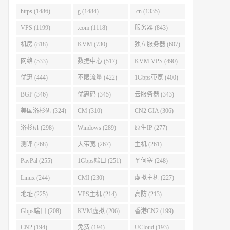
https (1486)
g (1484)
.cn (1335)
VPS (1199)
.com (1118)
服务器 (843)
机房 (818)
KVM (730)
独立服务器 (607)
网络 (533)
数据中心 (517)
KVM VPS (490)
优惠 (444)
不限流量 (422)
1Gbps带宽 (400)
BGP (346)
优惠码 (345)
云服务器 (343)
美国洛杉矶 (324)
CM (310)
CN2 GIA (306)
洛杉矶 (298)
Windows (289)
原生IP (277)
测评 (268)
大带宽 (267)
主机 (261)
PayPal (255)
1Gbps端口 (251)
圣何塞 (248)
Linux (244)
CMI (230)
虚拟主机 (227)
地址 (225)
VPS主机 (214)
高防 (213)
Gbps端口 (208)
KVM虚拟 (206)
香港CN2 (199)
CN2 (194)
免费 (194)
UCloud (193)