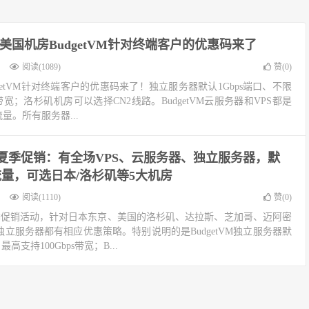
的美国机房BudgetVM针对终端客户的优惠码来了
阅读(1089)
赞(
0
)
getVM针对终端客户的优惠码来了！独立服务器默认1Gbps端口、不限
s带宽；洛杉矶机房可以选择CN2线路。BudgetVM云服务器和VPS都是
流量。所有服务器...
tVM夏季促销：有全场VPS、云服务器、独立服务器，默
量，可选日本/洛杉矶等5大机房
阅读(1110)
赞(
0
)
搞夏季促销活动，针对日本东京、美国的洛杉矶、达拉斯、芝加哥、迈阿密
独立服务器都有相应优惠策略。特别说明的是BudgetVM独立服务器默
高支持100Gbps带宽；B...