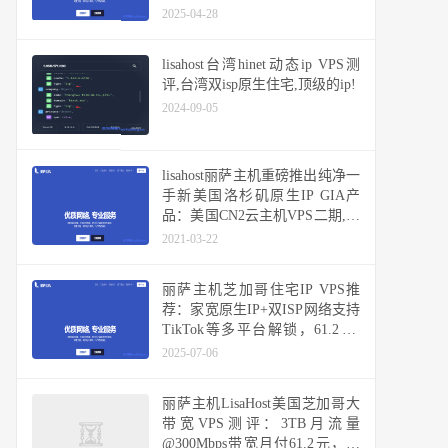
2025-04-28
lisahost台湾hinet动态ip VPS测
评,台湾双isp原生住宅,顶级的ip!
2024-09-05
lisahost丽萨主机重磅推出纯净一
手新美国洛杉矶原生IP GIA产
品：美国CN2云主机VPS二期,解
锁大部分流媒体和TIKTOK等
2021-03-22
丽萨主机芝加哥住宅IP VPS推
荐：家宽原生IP+双ISP网络支持
TikTok等多平台解锁，61.2元/
月/1GB内存/20GB NVMe空间，
2025-07-06
3TB流量@300Mbps-1Gbps端口
丽萨主机LisaHost美国芝加哥大
带宽VPS测评：3TB月流量
@300Mbps带宽月付61.2元，双