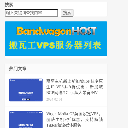
搜索
搜索
热门文章
丽萨主机新上新加坡ISP住宅原
生IP VPS并9折优惠，新加坡
BGP网络/1Gbps超大带宽/NVMe
硬盘
2024-02-01
Virgin Media O2英国家宽VPS，
丽萨主机9折优惠，支持解锁
Tiktok和流媒体服务