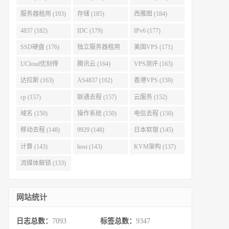
服务器租用 (193)
存储 (185)
西雅图 (184)
4837 (182)
IDC (179)
IPv6 (177)
SSD硬盘 (176)
独立服务器租用
美国VPS (171)
(175)
UCloud优刻得
腾讯云 (164)
VPS测评 (163)
(168)
达拉斯 (163)
AS4837 (162)
香港VPS (159)
cp (157)
联通去程 (157)
云服务 (152)
域名 (150)
操作系统 (150)
电信去程 (150)
移动去程 (148)
9929 (148)
日本软银 (145)
计算 (143)
host (143)
KVM架构 (137)
流媒体解锁 (133)
网站统计
日志总数：
7093
标签总数：
9347