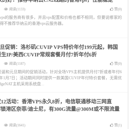
阅读(1133)
赞(
0
)
ps的服务商有很多，并且vps配置和价格也都不相同，但要说哪家的
不得不推荐华纳云的香港vps云服务器。
T双旦促销：洛杉矶CUVIP VPS特价年付199元起，韩国
原生IP/美西CUVIP常规套餐月付7折年付6折
阅读(1187)
赞(
0
)
今年圣诞和元旦期间的促销活动，针对全场VPS主机提供月付7折或者年付6
3年1月7日；活动期间同时提供一款美国CUVIP年付特价套餐，无需优
geNAT主机采用系统盘...
nt双12活动：香港VPS永久8折，电信联通移动三网直
锁港区奈菲/迪士尼，有300G流量@300M或不限流量
阅读(1641)
赞(
1
)