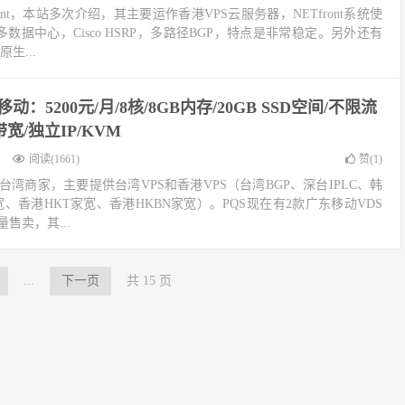
ont，本站多次介绍，其主要运作香港VPS云服务器，NETfront系统使
r，多数据中心，Cisco HSRP，多路径BGP，特点是非常稳定。另外还有
原生...
移动：5200元/月/8核/8GB内存/20GB SSD空间/不限流
s带宽/独立IP/KVM
阅读(1661)
赞(
1
)
巧），台湾商家，主要提供台湾VPS和香港VPS（台湾BGP、深台IPLC、韩
家宽、香港HKT家宽、香港HKBN家宽）。PQS现在有2款广东移动VDS
量售卖，其...
...
下一页
共 15 页