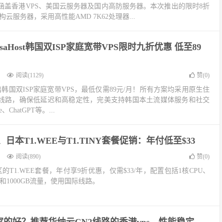
涵盖香港VPS、美国云服务器及国内高防服务器。本次推出的限时8折
云服务器，采用高性能AMD 7K62处理器...
saHost韩国双ISP家庭宽带VPS限时九折优惠 低至89
阅读(1129)
赞(
0
)
已推出韩国双ISP家庭宽带VPS，最低仅需89元/月！所有方案均采用原生住
化线路，确保低延迟和高稳定性，完美支持韩国本土流媒体服务和社交
、ChatGPT等。...
、日本T1.WEE与T1.TINY套餐促销：年付低至$33
阅读(890)
赞(
0
)
的T1.WEE套餐，年付享9折优惠，仅需$33/年，配置包括1核CPU、
存储和1000GB流量，使用国际线路。
哪家的好？推荐华纳云CN2线路的香港vps，性能稳定