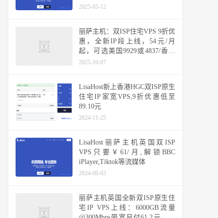
好】
2025-05-12
丽萨主机：双ISP住宅VPS 9折优
惠，全新IP段上线，54元/月
起，可选美国9929或4837/香港
CMI/台湾省/新加坡/日本原生IP
2025-10-07
LisaHost新上香港HGC双ISP原生
住宅IP家宽VPS,9折优惠低至
89.10元
2024-11-25
LisaHost丽萨主机英国双ISP
VPS只要￥61/月,解锁BBC
iPlayer,Tiktok等流媒体
2024-09-03
丽萨主机英国全新双ISP原生住
宅IP VPS上线：6000GB流量
@300Mbps带宽月付61.2元，小