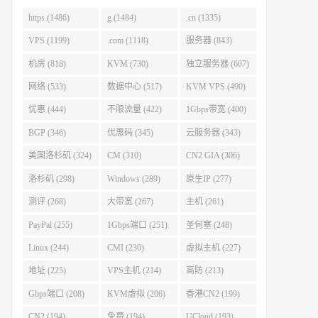
https (1486)
g (1484)
.cn (1335)
VPS (1199)
.com (1118)
服务器 (843)
机房 (818)
KVM (730)
独立服务器 (607)
网络 (533)
数据中心 (517)
KVM VPS (490)
优惠 (444)
不限流量 (422)
1Gbps带宽 (400)
BGP (346)
优惠码 (345)
云服务器 (343)
美国洛杉矶 (324)
CM (310)
CN2 GIA (306)
洛杉矶 (298)
Windows (289)
原生IP (277)
测评 (268)
大带宽 (267)
主机 (261)
PayPal (255)
1Gbps端口 (251)
圣何塞 (248)
Linux (244)
CMI (230)
虚拟主机 (227)
地址 (225)
VPS主机 (214)
高防 (213)
Gbps端口 (208)
KVM虚拟 (206)
香港CN2 (199)
CN2 (194)
免费 (194)
UCloud (193)