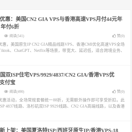
优惠：美国CN2 GIA VPS与香港高速VPS月付44元年
、年付6折
阅读(541)
赞(
0
)
优惠，美国原生IP CN2 GIA精品线路VPS、香港CMI优化高速VPS全场
ktok、ChatGPT、Netflix等场景，带宽大、延迟低，适合跨境业务、
国双ISP住宅VPS/9929/4837/CN2 GIA/香港VPS优
持支付宝
阅读(490)
赞(
0
)
学季优惠活动，全场常规套餐统一88折，无需额外操作即可享受折扣。此
 4837线路、洛杉矶双ISP 9929线路、CN2 GIA高端线路，以及香港
。
上架：美国夏洛特ISP/西班牙原生IP/香港VPS-18