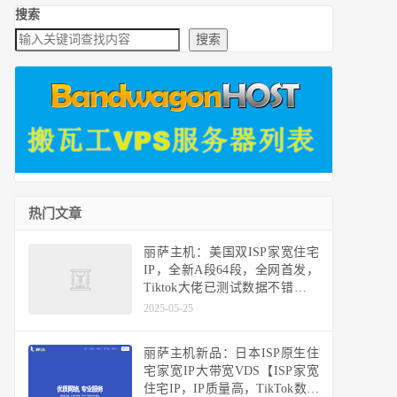
搜索
搜索
热门文章
丽萨主机：美国双ISP家宽住宅
IP，全新A段64段，全网首发，
Tiktok大佬已测试数据不错，可
以冲了！
2025-05-25
丽萨主机新品：日本ISP原生住
宅家宽IP大带宽VDS【ISP家宽
住宅IP，IP质量高，TikTok数据