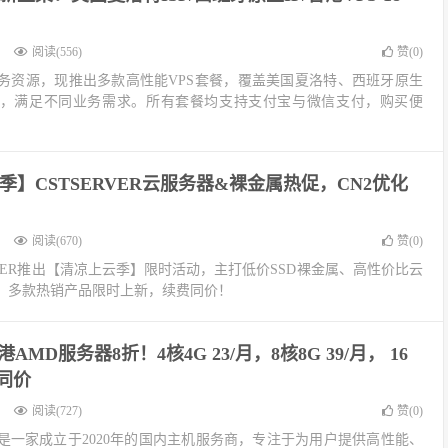
阅读(556)
赞(
0
)
务资源，现推出多款高性能VPS套餐，覆盖美国夏洛特、西班牙原生
点，满足不同业务需求。所有套餐均支持支付宝与微信支付，购买便
季】CSTSERVER云服务器&裸金属热促，CN2优化
阅读(670)
赞(
0
)
RVER推出【清凉上云季】限时活动，主打低价SSD裸金属、高性价比云
，多款热销产品限时上新，续费同价！
AMD服务器8折！4核4G 23/月，8核8G 39/月， 16
费同价
阅读(727)
赞(
0
)
是一家成立于2020年的国内主机服务商，专注于为用户提供高性能、