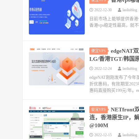
2022-12-30
laoliublog
目前市场上能够提供香港v
香港vps稳定性最高，就
edgeNA
便宜VPS
LG/香港TGT/韩国
2022-12-24
laoliublog
edgeNAT刚刚发布了
折优惠码，有效期至202
惠码直接购买199元/年。ed
NETfro
便宜VPS
连，香港原生IP，解
@100M
2022-12-15
laoliublog