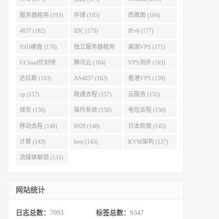
服务器租用 (193)
存储 (185)
西雅图 (184)
4837 (182)
IDC (179)
IPv6 (177)
SSD硬盘 (176)
独立服务器租用
美国VPS (171)
(175)
UCloud优刻得
腾讯云 (164)
VPS测评 (163)
(168)
达拉斯 (163)
AS4837 (162)
香港VPS (159)
cp (157)
联通去程 (157)
云服务 (152)
域名 (150)
操作系统 (150)
电信去程 (150)
移动去程 (148)
9929 (148)
日本软银 (145)
计算 (143)
host (143)
KVM架构 (137)
流媒体解锁 (133)
网站统计
日志总数：
7093
标签总数：
9347