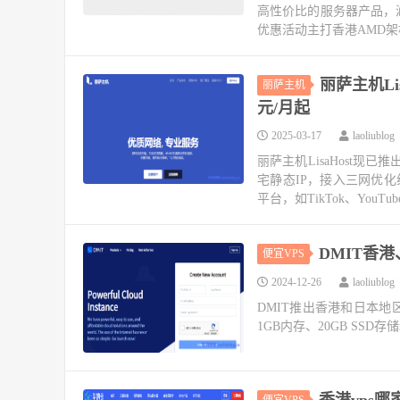
高性价比的服务器产品，
优惠活动主打香港AMD架构
丽萨主机Li
丽萨主机
元/月起
2025-03-17
laoliublog
丽萨主机LisaHost现
宅静态IP，接入三网优
平台，如TikTok、YouTube
DMIT香港
便宜VPS
2024-12-26
laoliublog
DMIT推出香港和日本地区
1GB内存、20GB SSD
香港vps
便宜VPS