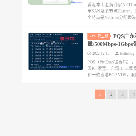
香港本土老牌商家NETfr
用SAN及多节点Cluste
个特点是Netfront分配香港
PQS广东
VPS·云主机
量/500Mbps-1Gbp
2022-12-15
laoliublog
PQS（PittQiao彼得
国KT家宽、台湾Hinet
和一款香港BGP VDS，限
1
2
3
4