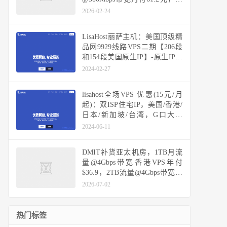
众A段IP、支持多流媒体解锁与
2026-02-24
Windows，48小时免费换IP及退
款保证
LisaHost丽萨主机：美国顶级精
品网9929线路VPS二期【206段
和154段美国原生IP】-原生IP季
付9折更优惠
2024-02-27
lisahost全场VPS 优惠(15元/月
起)：双ISP住宅IP，美国/香港/
日本/新加坡/台湾，G口大带
宽，高端高速线路可选
2024-06-11
CN2/CUII/三网CMI/直连BGP
DMIT补货亚太机房，1TB月流
量@4Gbps带宽香港VPS年付
$36.9，2TB流量@4Gbps带宽日
本VPS月付$6.9，可选三网CN2
2026-07-02
GIA优化网络
热门标签