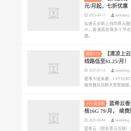
元/月起，七折优惠
2025-09-11
laoliublog
弘速云全新上线优质云服
IP、香港高防等多个节
捷。
【清凉上云
便宜VPS
线路低至$1.25/月！
2025-07-12
laoliublog
夏季大促来袭，CSTSE
服务器及站群大带宽独服
蓝希云香港
VPS·云主机
核16G 79/月， 续
2025-06-04
laoliublog
蓝希云（原名青云互联）