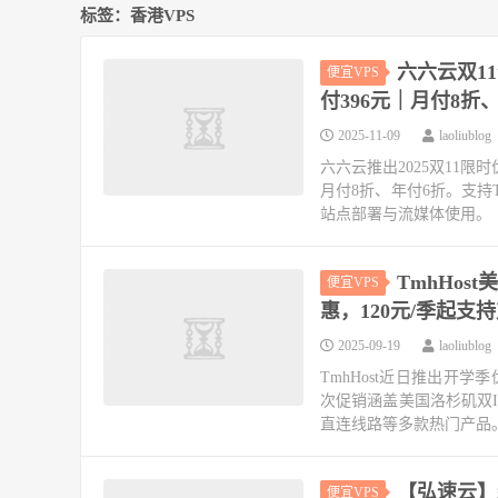
标签：香港VPS
六六云双11
便宜VPS
付396元｜月付8折
2025-11-09
laoliublog
六六云推出2025双11限时
月付8折、年付6折。支持Ti
站点部署与流媒体使用。
TmhHost美
便宜VPS
惠，120元/季起支
2025-09-19
laoliublog
TmhHost近日推出开
次促销涵盖美国洛杉矶双ISP
直连线路等多款热门产品
【弘速云】新
便宜VPS