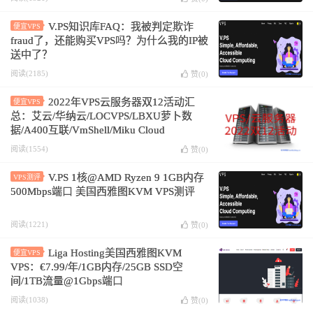
V.PS知识库FAQ：我被判定欺诈
便宜VPS
fraud了，还能购买VPS吗？为什么我的IP被
送中了？
阅读(2185)
赞(
0
)
2022年VPS云服务器双12活动汇
便宜VPS
总：艾云/华纳云/LOCVPS/LBXU萝卜数
据/A400互联/VmShell/Miku Cloud
阅读(1554)
赞(
0
)
V.PS 1核@AMD Ryzen 9 1GB内存
VPS测评
500Mbps端口 美国西雅图KVM VPS测评
阅读(1221)
赞(
0
)
Liga Hosting美国西雅图KVM
便宜VPS
VPS：€7.99/年/1GB内存/25GB SSD空
间/1TB流量@1Gbps端口
阅读(1038)
赞(
0
)