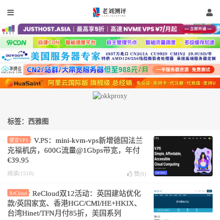
标签：西雅图
V.PS：mini-kvm-vps新增德国法兰
便宜VPS
克福机房，600G流量@1Gbps带宽，年付
€39.95
阅读(1510)
赞(
0
)
ReCloud双12活动：英国建站优化
ReCloud
款/英国家宽、香港HGC/CMI/HE+HKIX、
台湾Hinet/TFN月付85折，美国系列