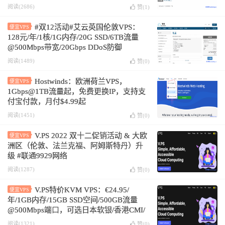
VPS（BGP/NTT/CERA）月付7折！
阅读(2686)
赞(
1
)
#双12活动#艾云英国伦敦VPS：
便宜VPS
128元/年/1核/1G内存/20G SSD/6TB流量
@500Mbps带宽/20Gbps DDoS防御
阅读(1489)
赞(
0
)
Hostwinds：欧洲荷兰VPS，
便宜VPS
1Gbps@1TB流量起，免费更换IP，支持支
付宝付款，月付$4.99起
阅读(1451)
赞(
0
)
V.PS 2022 双十二促销活动 & 大欧
便宜VPS
洲区（伦敦、法兰克福、阿姆斯特丹）升
级 #联通9929网络
阅读(1287)
赞(
0
)
V.PS特价KVM VPS：€24.95/
便宜VPS
年/1GB内存/15GB SSD空间/500GB流量
@500Mbps端口，可选日本软银/香港CMI/
圣何塞GIA/西雅图
阅读(1321)
赞(
0
)