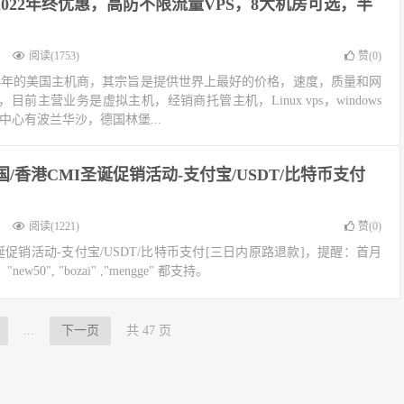
：2022年终优惠，高防不限流量VPS，8大机房可选，半
阅读(1753)
赞(
0
)
014年的美国主机商，其宗旨是提供世界上最好的价格，速度，质量和网
前主营业务是虚拟主机，经销商托管主机，Linux vps，windows
中心有波兰华沙，德国林堡...
l美国/香港CMI圣诞促销活动-支付宝/USDT/比特币支付
阅读(1221)
赞(
0
)
MI圣诞促销活动-支付宝/USDT/比特币支付[三日内原路退款]，提醒：首月
0", "bozai" ,"mengge" 都支持。
...
下一页
共 47 页