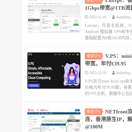
Luxvps
便宜VPS
1Gbps带宽@1TB流
2022-12-16
laoliublog
Luxvps，丹麦主机商，V
Android 模拟器 V
基础配置为6核16GB内存，5
V.PS：mi
便宜VPS
带宽，年付€39.95
2022-12-16
laoliublog
V.PS近日mini-kv
价格为年付39.95欧，有
的VPS主机，数据中心包括
NETfro
便宜VPS
连，香港原生IP，解
@100M