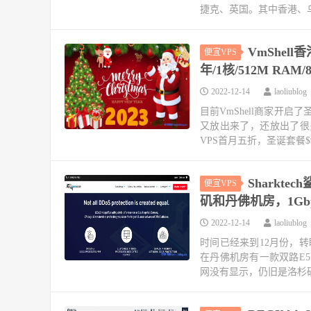
捷克、英国。其中香港、乌
VmShel
便宜VPS
年/1核/512M RAM/
2022-12-14
laoliublog
目前VmShell商家开
又放出来了，还放出了很多
VPS首月五折，圣诞套餐$99.9
Sharkt
便宜VPS
矶和丹佛机房，1Gb
2022-12-14
laoliublog
时间已经来到12月份，转眼
在丹佛机房有一款双路E5+
网没有显示，仍旧是洛杉矶