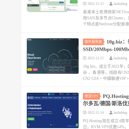
2022-12-15
laoliublog
香港本土老牌商家NETfr
用SAN及多节点Cluste
个特点是Netfront分配香港
10g.bi
国外服务器
SSD/20Mbps-1
2022-12-15
laoliublog
10g.biz，成立于20
谷 、香港等，线路有CN
CN2 GIA + 中國聯通VIP +
PQ.Hos
便宜VPS
尔多瓦/德国/斯洛伐克
2022-12-14
laoliublog
PQ.Hosting现在成立4
日，KVM VPS优惠1