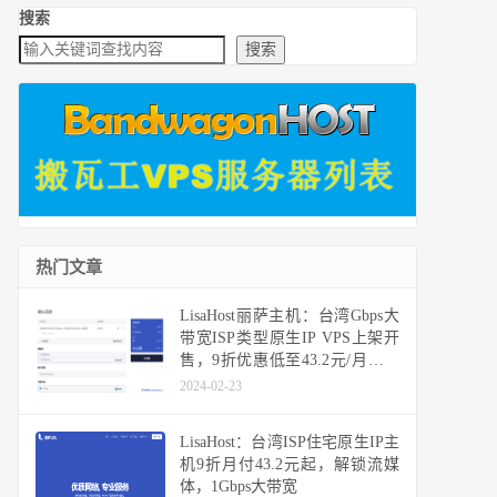
搜索
搜索
热门文章
LisaHost丽萨主机：台湾Gbps大
带宽ISP类型原生IP VPS上架开
售，9折优惠低至43.2元/月，年
付款366元，推荐作为落地机用
2024-02-23
香港或日本机器中转使用
LisaHost：台湾ISP住宅原生IP主
机9折月付43.2元起，解锁流媒
体，1Gbps大带宽