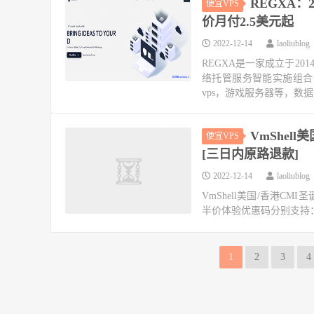
REGXA
便宜VPS
价月付2.5美元起
2022-12-14
laoliublog
REGXA是一家成立于2
络托管服务智能实施组合，目
vps，游戏服务器等，数据
VmShel
便宜VPS
[三日内原路退款]
2022-12-14
laoliublog
VmShell美国/香港C
半价体验优惠码分别支持："new5
1
2
3
4