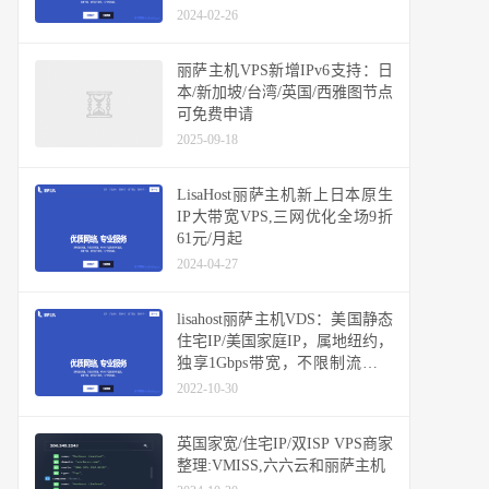
2024-02-26
丽萨主机VPS新增IPv6支持：日
本/新加坡/台湾/英国/西雅图节点
可免费申请
2025-09-18
LisaHost丽萨主机新上日本原生
IP大带宽VPS,三网优化全场9折
61元/月起
2024-04-27
lisahost丽萨主机VDS：美国静态
住宅IP/美国家庭IP，属地纽约，
独享1Gbps带宽，不限制流量随
便跑，解锁所有美区锁区业务
2022-10-30
英国家宽/住宅IP/双ISP VPS商家
整理:VMISS,六六云和丽萨主机