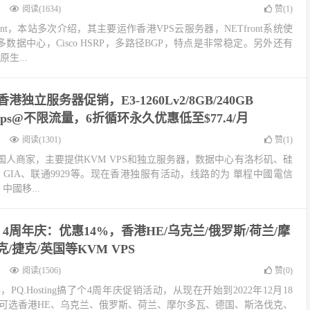
阅读(1634)
赞(
1
)
ont，本站多次介绍，其主要运作香港VPS云服务器，NETfront系统使
r，多数据中心，Cisco HSRP，多路径BGP，特点是非常稳定。另外还有
原生...
z：香港独立服务器促销，E3-1260Lv2/8GB/240GB
00Mbps@不限流量，6折循环永久优惠低至$77.4/月
阅读(1301)
赞(
1
)
22年，国人商家，主要提供KVM VPS和独立服务器，数据中心有洛杉矶、硅
2 GIA、联通9929等。现在香港独服有活动，线路的为 單程中國電信
 中國移...
ting 4周年庆：优惠14%，香港HE/乌克兰/俄罗斯/荷兰/摩
/捷克/英国等KVM VPS
阅读(1506)
赞(
0
)
周年，PQ.Hosting搞了个4周年庆促销活动，从现在开始到2022年12月18
4%，可选香港HE、乌克兰、俄罗斯、荷兰、摩尔多瓦、德国、斯洛伐克、