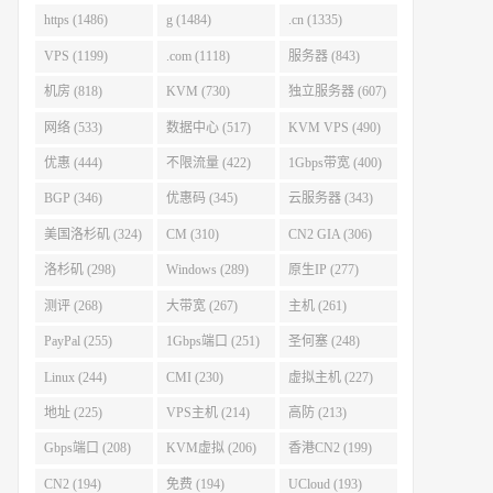
https (1486)
g (1484)
.cn (1335)
VPS (1199)
.com (1118)
服务器 (843)
机房 (818)
KVM (730)
独立服务器 (607)
网络 (533)
数据中心 (517)
KVM VPS (490)
优惠 (444)
不限流量 (422)
1Gbps带宽 (400)
BGP (346)
优惠码 (345)
云服务器 (343)
美国洛杉矶 (324)
CM (310)
CN2 GIA (306)
洛杉矶 (298)
Windows (289)
原生IP (277)
测评 (268)
大带宽 (267)
主机 (261)
PayPal (255)
1Gbps端口 (251)
圣何塞 (248)
Linux (244)
CMI (230)
虚拟主机 (227)
地址 (225)
VPS主机 (214)
高防 (213)
Gbps端口 (208)
KVM虚拟 (206)
香港CN2 (199)
CN2 (194)
免费 (194)
UCloud (193)