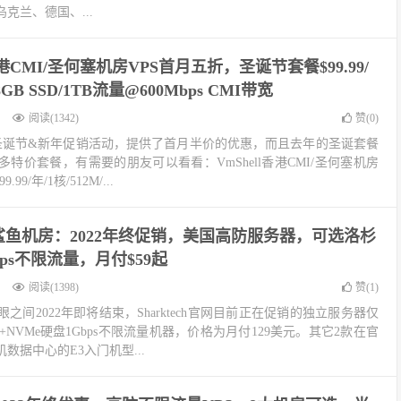
克兰、德国、...
l香港CMI/圣何塞机房VPS首月五折，圣诞节套餐$99.99/
8GB SSD/1TB流量@600Mbps CMI带宽
阅读(1342)
赞(
0
)
启了圣诞节&新年促销活动，提供了首月半价的优惠，而且去年的圣诞套餐
特价套餐，有需要的朋友可以看看：VmShell香港CMI/圣何塞机房
9/年/1核/512M/...
ech鲨鱼机房：2022年终促销，美国高防服务器，可选洛杉
ps不限流量，月付$59起
阅读(1398)
赞(
1
)
之间2022年即将结束，Sharktech官网目前正在促销的独立服务器仅
NVMe硬盘1Gbps不限流量机器，价格为月付129美元。其它2款在官
数据中心的E3入门机型...