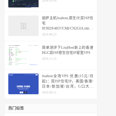
2024-10-30
丽萨主机lisahost,原生IP,双ISP住
宅
IP,9929/4837/CMI/CN2GIA,tiktok
vps,香港/日本/新加坡/美国/台湾/
2024-06-23
英国
简单测评下LisaHost新上的香港
HGC双ISP原生住宅IP家宽VPS
2024-11-25
lisahost全场VPS 优惠(15元/月
起)：双ISP住宅IP，美国/香港/
日本/新加坡/台湾，G口大带
宽，高端高速线路可选
2024-06-11
CN2/CUII/三网CMI/直连BGP
热门标签