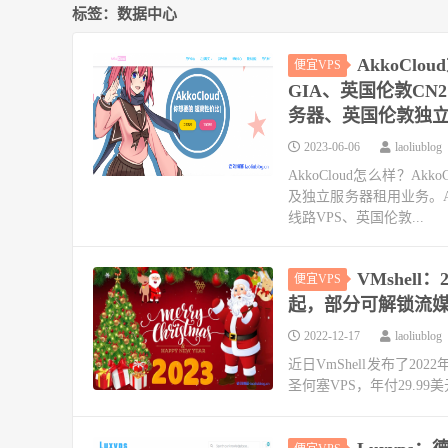
标签：数据中心
AkkoCl
便宜VPS
GIA、英国伦敦CN
务器、英国伦敦独
2023-06-06
laoliublog
AkkoCloud怎么样？Ak
及独立服务器租用业务。Akk
线路VPS、英国伦敦...
VMshell
便宜VPS
起，部分可解锁流
2022-12-17
laoliublog
近日VmShell发布了2
圣何塞VPS，年付29.