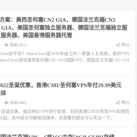
oud方案：美西圣何塞CN2 GIA、德国法兰克福CN2
2 GIA、美国圣何塞独立服务器、德国法兰克福独立服
立服务器、美国香港服务器托管
阅读(2612)
赞(
0
)
koCloud好不好？AkkoCloud是2020年成立的一家国人主机商，提供VPS
oCloud提供美西圣何塞CN2 GIA线路VPS、德国法兰克福CN2 GIA
：2022圣诞优惠，香港CMI/圣何塞VPS年付29.99美元
媒体
阅读(1483)
赞(
0
)
022年圣诞优惠，推出特价VPS进行促销，包括香港CMI大带宽VPS和美西
99美元起，其中部分可解锁流媒体，有需要的朋友可以关注一下。