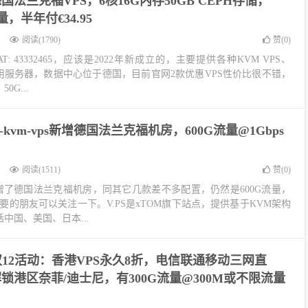
：德国法兰克福VPS，6核16G内存50GB CEPH存储，
量，半年付€34.95
阅读(1790)
赞(
0
)
AT: 43332465，应该是2022年新成立的，主要提供各种KVM VPS、
PS和专用服务器，数据中心位于德国，目前官网2款优惠VPS性价比很不错，
0G...
ni-kvm-vps新增德国法兰克福机房，600G流量@1Gbps
阅读(1511)
赞(
0
)
m-vps新增了德国法兰克福机房，同其它几款差不多配置，仍然是600G流量，
需要的朋友可以关注一下。V.PS是xTOM旗下站点，提供基于KVM架构
中国、美国、日本...
nt双12活动：香港VPS永久8折，电信联通移动三网直
锁港区奈菲/迪士尼，有300G流量@300M或不限流量