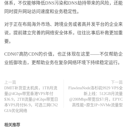
体系，不仅能够降低DNS污染和DNS劫持带来的风险，还能
同时提升网站访问速度和业务稳定性。
对于正在布局海外市场、跨境业务或者高并发平台的企业来
说，提前建立完善的网络安全体系，往往比事后补救更加重
要。
CDN07高防CDN的价值，也正体现在这里——不仅帮助企
业抵御攻击，更帮助业务在复杂网络环境下持续稳定运行。
上一篇
下一篇
DMIT补货亚太机房，1TB月流
FlawlessNode洛杉矶9929 VPS全
量@4Gbps带宽香港VPS年付
新上线：512GB月流量
$36.9，2TB流量@4Gbps带宽日
@200Mbps带宽仅$7/月，EPYC
本VPS月付$6.9，可选三网CN2
高性能+原生IP+NVMe流量型
GIA优化网络
相关推荐