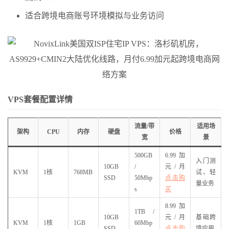
适合跨境电商账号环境模拟与业务访问
VPS套餐配置详情
流量/带
适用场
架构
CPU
内存
硬盘
价格
宽
景
500GB
6.99加
入门测
10GB
/
元/月
KVM
1核
768MB
试、轻
SSD
50Mbp
点击购
量业务
s
买
8.99加
1TB /
10GB
元/月
基础跨
KVM
1核
1GB
60Mbp
SSD
点击购
境应用