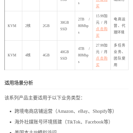
s
买
15.99加
2TB /
电商运
30GB
元/月
KVM
2核
2GB
80Mbp
营、代
SSD
点击购
s
理环境
买
27.99加
多任务
4TB /
40GB
元/月
业务、
KVM
4核
4GB
80Mbp
SSD
点击购
团队使
s
买
用
适用场景分析
该系列产品主要适用于以下业务类型：
跨境电商店铺运营（Amazon、eBay、Shopify等）
海外社媒账号环境搭建（TikTok、Facebook等）
美国本土IP模拟访问