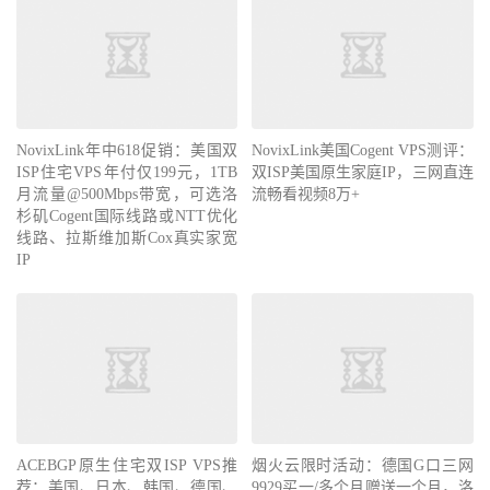
NovixLink年中618促销：美国双
NovixLink美国Cogent VPS测评：
ISP住宅VPS年付仅199元，1TB
双ISP美国原生家庭IP，三网直连
月流量@500Mbps带宽，可选洛
流畅看视频8万+
杉矶Cogent国际线路或NTT优化
线路、拉斯维加斯Cox真实家宽
IP
ACEBGP原生住宅双ISP VPS推
烟火云限时活动：德国G口三网
荐：美国、日本、韩国、德国、
9929买一/多个月赠送一个月，洛