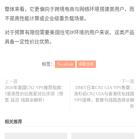
整体来看，它更偏向于跨境电商与网络环境搭建类用户，而
不是高性能计算或企业级重负载场景。
对于预算有限但需要美国住宅IP环境的用户来说，这类产品
具备一定性价比优势。
标签：
NovixLink
诺联主机
上一篇
下一篇
2026年美国CN2 VPS推荐指南：
DMIT日本CN2 GIA VPS售罄：
5家高性价比商家对比评测（带
洛杉矶CN2 GIA与香港优化线路
宽·延迟·线路全解析）
VPS接棒，套餐与线路选择全解
析
相关推荐