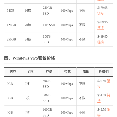
750GB
$179.95
64GB
16核
100Mbps
不限
SSD
链接
$289.95
128GB
20核
1TB SSD
100Mbps
不限
链接
1.5TB
$489.95
256GB
24核
100Mbps
不限
SSD
链接
四、Windows VPS套餐价格
内存
CPU
存储
带宽
流量
价格/月
60GB
$20.59
链
2GB
2核
100Mbps
不限
SSD
接
80GB
$31.59
链
3GB
3核
100Mbps
不限
SSD
接
100GB
$42.59
链
4GB
4核
100Mbps
不限
SSD
接