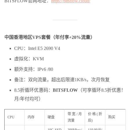
BITSFLOW官网地址：
https://bitsflow.cloud/
中国香港地区VPS套餐（年付享+20%流量）
CPU：Intel E5 2690 V4
虚拟化：KVM
额外支持：IPv6 /80
备注：双向流量，超出后限速1KB/s，次月恢复
8.5折循环优惠码：
BITSFLOW
（可享循环8.5折优惠！
月/年付均可）
带宽/月
价格(折
CPU
内存
硬盘
购买
流量
后)
10G SSD
300Mbps/
119.99元/