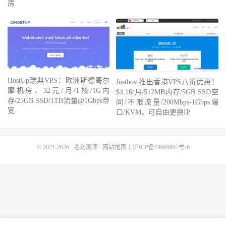
房
HostUp瑞典VPS：欧洲斯德哥尔
Justhost推出香港VPS八折优惠！
摩机房，32元/月/1核/1G内
$4.16/月/512MB内存/5GB SSD空
存/25GB SSD/1TB流量@1Gbps带
间/不限流量/200Mbps-1Gbps端
宽
口/KVM，可自由更换IP
© 2021-2026
老刘测评
网站地图
丨
沪ICP备19009897号-6