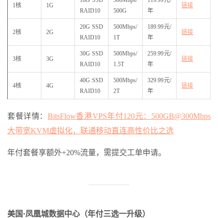
1核
1G
链接
RAID10
500G
年
20G SSD
500Mbps/
189.99元/
2核
2G
链接
RAID10
1T
年
30G SSD
500Mbps/
259.99元/
3核
3G
链接
RAID10
1.5T
年
40G SSD
500Mbps/
329.99元/
4核
4G
链接
RAID10
2T
年
套餐详情：
BitsFlow香港VPS年付120元：500GB@300Mbps
大带宽KVM虚拟化，联通移动直连高性价比之选
年付套餐享额外+20%流量，需提交工单申请。
美国·凤凰城数据中心（年付三选一升级）