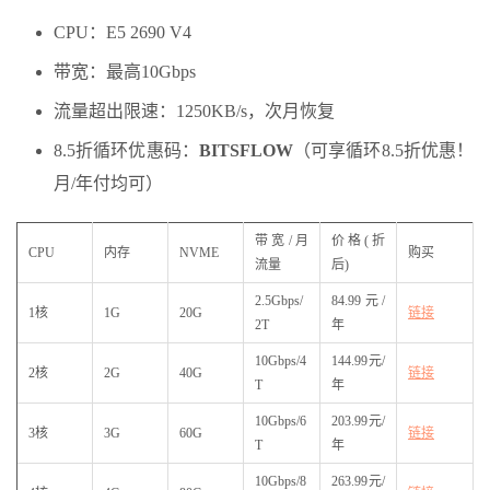
CPU：E5 2690 V4
带宽：最高10Gbps
流量超出限速：1250KB/s，次月恢复
8.5折循环优惠码：
BITSFLOW
（可享循环8.5折优惠！
月/年付均可）
带宽/月
价格(折
CPU
内存
NVME
购买
流量
后)
2.5Gbps/
84.99元/
1核
1G
20G
链接
2T
年
10Gbps/4
144.99元/
2核
2G
40G
链接
T
年
10Gbps/6
203.99元/
3核
3G
60G
链接
T
年
10Gbps/8
263.99元/