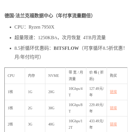
德国·法兰克福数据中心（年付享流量翻倍）
CPU：Ryzen 7950X
超量限速：1250KB/s，次月恢复 4TB月流量
8.5折循环优惠码：
BITSFLOW
（可享循环8.5折优惠！
月/年付均可）
带宽/月
价格(折
CPU
内存
NVME
购买
流量
后)
10Gbps/4
127.49元/
1核
1G
20G
链接
T
年
10Gbps/8
229.49元/
1核
2G
30G
链接
T
年
10Gbps/1
433.49元/
2核
3G
40G
链接
2T
年