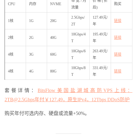
带宽/月
价格(折
CPU
内存
NVME
购买
流量
后)
2.5Gbps/
127.49元/
1核
1G
20G
链接
2T
年
10Gbps/4
195.49元/
2核
2G
40G
链接
T
年
10Gbps/6
263.49元/
4核
3G
60G
链接
T
年
10Gbps/8
331.49元/
4核
4G
80G
链接
T
年
套餐详情：
BitsFlow美国盐湖城高防VPS上线：
2TB@2.5Gbps年付￥127.49，原生IPv4，12Tbps DDoS防护
购买年付可选内存、硬盘或流量+50%。