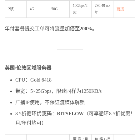
10Gbps/2
730.49元/
2核
4G
50G
链接
0T
年
年付套餐提交工单可将流量
加倍至200%
。
英国·伦敦区域服务器
CPU：Gold 6418
带宽：5~25Gbps，限速同样为1250KB/s
广播IP使用，不保证流媒体解锁
8.5折循环优惠码：
BITSFLOW
（可享循环8.5折优惠！
月/年付均可）
带宽/月
价格(折