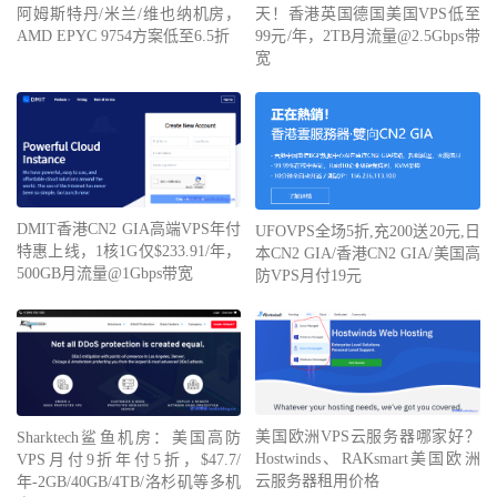
阿姆斯特丹/米兰/维也纳机房，
天！香港英国德国美国VPS低至
AMD EPYC 9754方案低至6.5折
99元/年，2TB月流量@2.5Gbps带
宽
DMIT香港CN2 GIA高端VPS年付
UFOVPS全场5折,充200送20元,日
特惠上线，1核1G仅$233.91/年，
本CN2 GIA/香港CN2 GIA/美国高
500GB月流量@1Gbps带宽
防VPS月付19元
美国欧洲VPS云服务器哪家好？
Sharktech鲨鱼机房：美国高防
Hostwinds、RAKsmart美国欧洲
VPS月付9折年付5折，$47.7/
云服务器租用价格
年-2GB/40GB/4TB/洛杉矶等多机