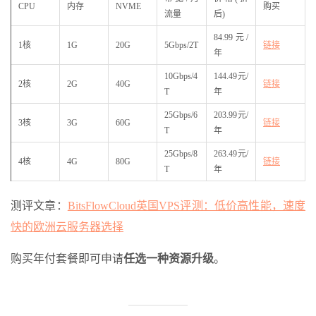
CPU
内存
NVME
购买
流量
后)
84.99元/
1核
1G
20G
5Gbps/2T
链接
年
10Gbps/4
144.49元/
2核
2G
40G
链接
T
年
25Gbps/6
203.99元/
3核
3G
60G
链接
T
年
25Gbps/8
263.49元/
4核
4G
80G
链接
T
年
测评文章：
BitsFlowCloud英国VPS评测：低价高性能，速度
快的欧洲云服务器选择
购买年付套餐即可申请
任选一种资源升级
。