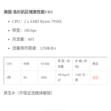
美国·洛杉矶区域高性能VDS
CPU：2 x AMD Ryzen 7950X
带宽：10Gbps
月流量：60T
流量用尽限速：1250KB/s
带宽/月
价格(折
CPU
内存
NVME
购买
流量
后)
10Gbps/6
1100元/
2核
8G
200G
链接
0T
季
原生IP（不保证流媒体解锁）