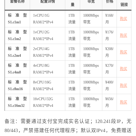
套餐名称
配置
详情
带宽
价格
量
链接
标准型
1vCPU/1G
1TB
1000Mbps
¥168/
购买
S1.c1m1
RAM/2*IPv4
流量
带宽
月
标准型
1vCPU/2G
1TB
1000Mbps
¥176/
购买
S1.c1m2
RAM/2*IPv4
流量
带宽
月
标准型
2vCPU/4G
1TB
1000Mbps
¥208/
购买
S1.c2m4
RAM/2*IPv4
流量
带宽
月
标准型
4vCPU/8G
1TB
1000Mbps
¥270/
购买
S1.c4m8
RAM/2*IPv4
流量
带宽
月
标准型
8vCPU/16G
1TB
1000Mbps
¥400/
购买
S1.c8m16
RAM/2*IPv4
流量
带宽
月
标准型
16vCPU/32G
1TB
1000Mbps
¥656/
购买
S1.c16m32
RAM/2*IPv4
流量
带宽
月
备注：需要通过支付宝完成实名认证；120.241段IP，无
80/443，严禁搭建任何代理程序；默认双IPv4，免费赠送