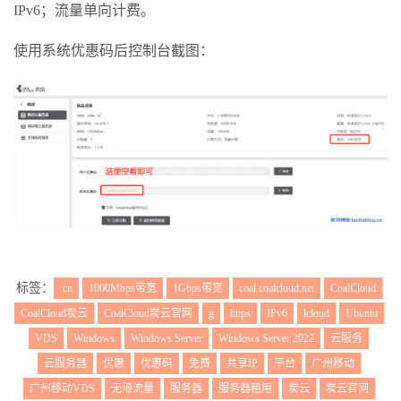
IPv6；流量单向计费。
使用系统优惠码后控制台截图：
标签：
.cn
1000Mbps带宽
1Gbps带宽
coal.coalcloud.net
CoalCloud
CoalCloud炭云
CoalCloud炭云官网
g
https
IPv6
lcloud
Ubuntu
VDS
Windows
Windows Server
Windows Server 2022
云服务
云服务器
优惠
优惠码
免费
共享IP
平台
广州移动
广州移动VDS
无限流量
服务器
服务器租用
炭云
炭云官网