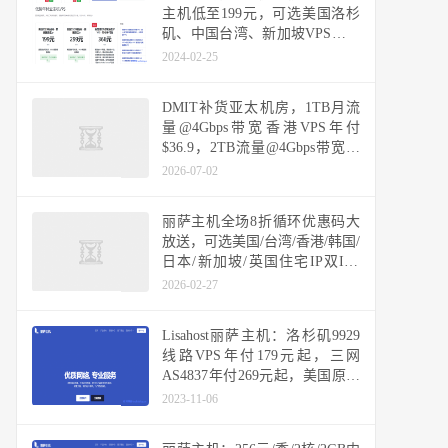
主机低至199元，可选美国洛杉
矶、中国台湾、新加坡VPS，支
持48小时内无条件退款
2024-02-25
DMIT补货亚太机房，1TB月流
量@4Gbps带宽香港VPS年付
$36.9，2TB流量@4Gbps带宽日
本VPS月付$6.9，可选三网CN2
2026-07-02
GIA优化网络
丽萨主机全场8折循环优惠码大
放送，可选美国/台湾/香港/韩国/
日本/新加坡/英国住宅IP双ISP
VPS，多机房原生IP不限流量套
2026-02-27
餐汇总
Lisahost丽萨主机：洛杉矶9929
线路VPS年付179元起，三网
AS4837年付269元起，美国原生
IP，双ISP家宽IP，可选高防
2023-11-06