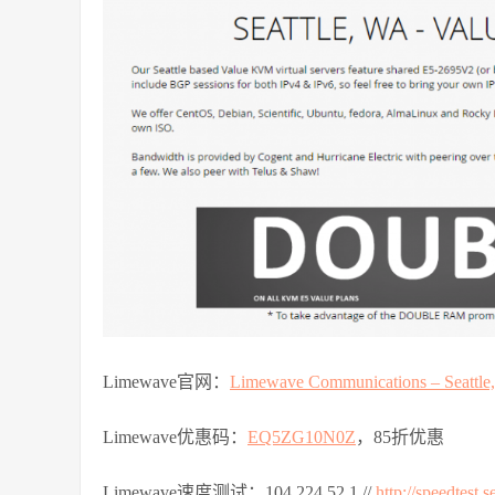
Limewave官网：
Limewave Communications – Seattle
Limewave优惠码：
EQ5ZG10N0Z
，85折优惠
Limewave速度测试：104.224.52.1 //
http://speedtest