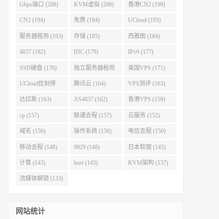
Gbps端口 (208)
KVM虚拟 (206)
香港CN2 (199)
CN2 (194)
免费 (194)
UCloud (193)
服务器租用 (193)
存储 (185)
西雅图 (184)
4837 (182)
IDC (179)
IPv6 (177)
SSD硬盘 (176)
独立服务器租用
美国VPS (171)
(175)
UCloud优刻得
腾讯云 (164)
VPS测评 (163)
(168)
达拉斯 (163)
AS4837 (162)
香港VPS (159)
cp (157)
联通去程 (157)
云服务 (152)
域名 (150)
操作系统 (150)
电信去程 (150)
移动去程 (148)
9929 (148)
日本软银 (145)
计算 (143)
host (143)
KVM架构 (137)
流媒体解锁 (133)
网站统计