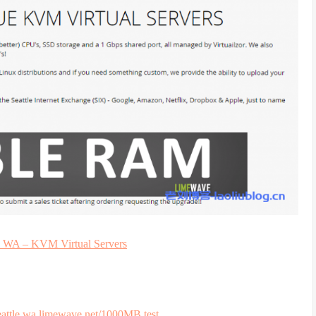
, WA – KVM Virtual Servers
.seattle.wa.limewave.net/1000MB.test