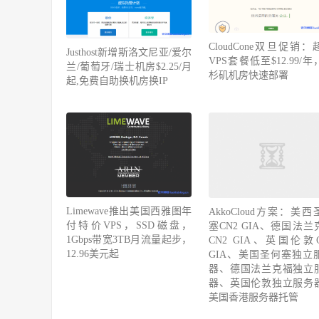
CloudCone双旦促销：
Justhost新增斯洛文尼亚/爱尔
VPS套餐低至$12.99/
兰/葡萄牙/瑞士机房$2.25/月
杉矶机房快速部署
起,免费自助换机房换IP
AkkoCloud方案：美西
塞CN2 GIA、德国法兰
Limewave推出美国西雅图年
CN2 GIA、英国伦敦C
付特价VPS，SSD磁盘，
GIA、美国圣何塞独立
1Gbps带宽3TB月流量起步，
器、德国法兰克福独立
12.96美元起
器、英国伦敦独立服务
美国香港服务器托管