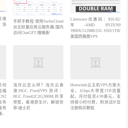
超值
Limewave优惠码：$16.82/
手把手教程:使用SurferCloud
年，洛
年-AMD RYZEN9
台北轻量应用云服务器,国内
3900X/512MB/25G SSD/1TB/
访问ChatGPT,嘎嘎香!
美国西雅图VPS
圣何
Hostwinds云主机VPS方案大
克福
全，1Gbps大带宽1TB流量
N2
起，月付低至4.99美元，支
浅月云怎么样？浅月云香
服务
持按小时付费，附测试IP及
港|HGC Fixed|VPS测评：
服务
注册购买教程
HGC Fixed|2C2G|300M|共享
器、
带宽，香港原生IP，解锁奈
菲/迪士尼