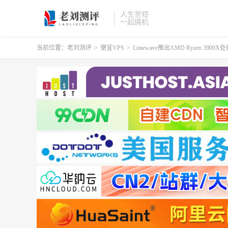
人生苦短
一起搞机
当前位置：
老刘测评
>
便宜VPS
>
Limewave推出AMD Ryzen 3900