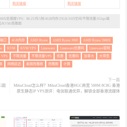
购买链接
购买链接
 3900X处理器VPS：$6.25/月/1核/4GB内存/25GB SSD空间/不限流量/1Gbps端
口/KVM/西雅图
s端口
4GB内存
AMD Ryzen
AMD Ryzen 3900
AMD Ryzen 3900X
ps
KVM
KVM VPS
Limewave
Limewave优惠码
Limewave官网
VPS
不限流量
不限流量VPS
优惠
优惠码
加拿大
大带宽
络
网络延迟
美国西雅图
西雅图
计算
下一篇
0G固
MikuCloud怎么样？MikuCloud香港HGC商宽 500M 8C8G 香港
原生静态IP VPS测评：电信联通优异，解锁全部香港流媒体