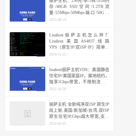
丽萨主机：256元/季/2核/2GB内
存/40GB SSD空间/1.2TB流
量/25Mbps-50Mbps端口/50G防
御/KVM/洛杉矶CERA CN2 GIA
2023-08-19
Lisahost丽萨主机怎么样？
Lisahost美国AS4837线路
VPS（原生IP/双ISP IP）简单测
评分享
2024-02-22
lisahost丽萨主机VDS：美国静态
住宅IP/美国家庭IP，属地纽约，
独享1Gbps带宽，不限制流量随
便跑，解锁所有美区锁区业务
2022-10-30
丽萨主机:全新纯净双ISP 原生IP
段上新,美国/新加坡/台湾,双ISP
原生住宅IP,Gbps超大带宽,支持
Tiktok/解锁ChatGpt/NetFlix
2024-04-01