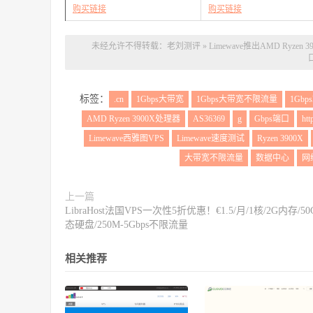
购买链接
购买链接
未经允许不得转载：
老刘测评
»
Limewave推出AMD Ryzen
标签：
.cn
1Gbps大带宽
1Gbps大带宽不限流量
1Gbp
AMD Ryzen 3900X处理器
AS36369
g
Gbps端口
htt
Limewave西雅图VPS
Limewave速度测试
Ryzen 3900X
大带宽不限流量
数据中心
网
上一篇
LibraHost法国VPS一次性5折优惠！€1.5/月/1核/2G内存/5
态硬盘/250M-5Gbps不限流量
相关推荐