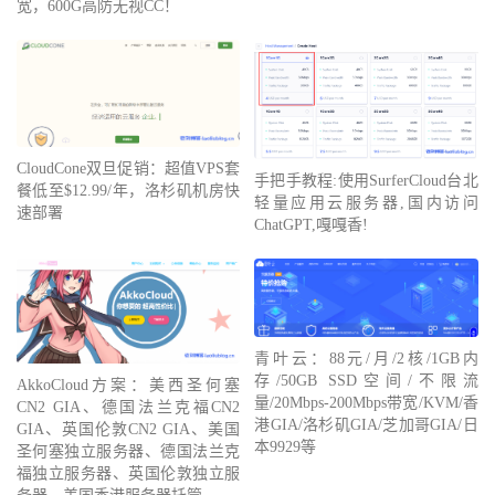
宽，600G高防无视CC！
CloudCone双旦促销：超值VPS套
手把手教程:使用SurferCloud台北
餐低至$12.99/年，洛杉矶机房快
轻量应用云服务器,国内访问
速部署
ChatGPT,嘎嘎香!
青叶云：88元/月/2核/1GB内
存/50GB SSD空间/不限流
AkkoCloud方案：美西圣何塞
量/20Mbps-200Mbps带宽/KVM/香
CN2 GIA、德国法兰克福CN2
港GIA/洛杉矶GIA/芝加哥GIA/日
GIA、英国伦敦CN2 GIA、美国
本9929等
圣何塞独立服务器、德国法兰克
福独立服务器、英国伦敦独立服