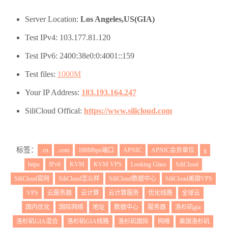
Server Location:
Los Angeles,US(GIA)
Test IPv4: 103.177.81.120
Test IPv6: 2400:38e0:0:4001::159
Test files:
1000M
Your IP Address:
183.193.164.247
SiliCloud Offical:
https://www.silicloud.com
标签：
.cn
.com
100Mbps端口
APNIC
APNIC会员单位
g
https
IPv6
KVM
KVM VPS
Looking Glass
SiliCloud
SiliCloud官网
SiliCloud怎么样
SiliCloud数据中心
SiliCloud美国VPS
VPS
云服务器
云计算
云计算服务
优化线路
全球云
国内优化
国际网络
地址
数据中心
服务器
洛杉矶gia
洛杉矶GIA混合
洛杉矶GIA线路
洛杉矶国际
网络
美国洛杉矶