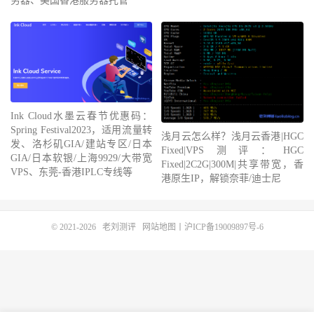
务器、美国香港服务器托管
Ink Cloud水墨云春节优惠码：
Spring Festival2023，适用流量转
浅月云怎么样？浅月云香港|HGC
发、洛杉矶GIA/建站专区/日本
Fixed|VPS测评：HGC
GIA/日本软银/上海9929/大带宽
Fixed|2C2G|300M|共享带宽，香
VPS、东莞-香港IPLC专线等
港原生IP，解锁奈菲/迪士尼
© 2021-2026
老刘测评
网站地图
丨
沪ICP备19009897号-6