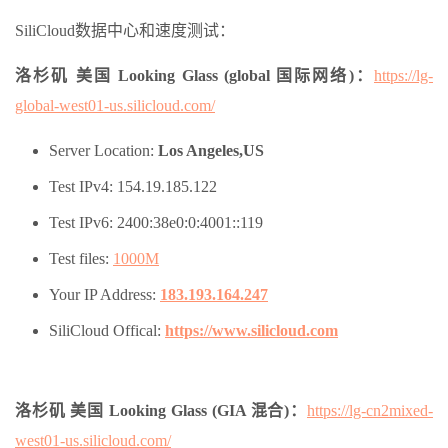
SiliCloud数据中心和速度测试：
洛杉矶 美国
Looking Glass (global 国际网络)：
https://lg-
global-west01-us.silicloud.com/
Server Location:
Los Angeles,US
Test IPv4: 154.19.185.122
Test IPv6: 2400:38e0:0:4001::119
Test files:
1000M
Your IP Address:
183.193.164.247
SiliCloud Offical:
https://www.silicloud.com
洛杉矶 美国 Looking Glass (GIA 混合)：
https://lg-cn2mixed-
west01-us.silicloud.com/