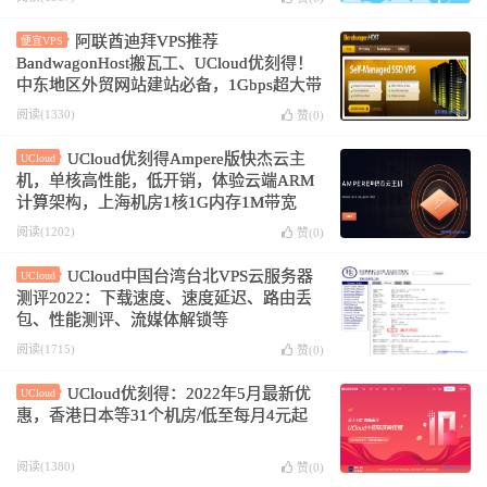
阿联酋迪拜VPS推荐
便宜VPS
BandwagonHost搬瓦工、UCloud优刻得！
中东地区外贸网站建站必备，1Gbps超大带
宽
阅读(1330)
赞(
0
)
UCloud优刻得Ampere版快杰云主
UCloud
机，单核高性能，低开销，体验云端ARM
计算架构，上海机房1核1G内存1M带宽
40G硬盘1年仅580元
阅读(1202)
赞(
0
)
UCloud中国台湾台北VPS云服务器
UCloud
测评2022：下载速度、速度延迟、路由丢
包、性能测评、流媒体解锁等
阅读(1715)
赞(
0
)
UCloud优刻得：2022年5月最新优
UCloud
惠，香港日本等31个机房/低至每月4元起
阅读(1380)
赞(
0
)