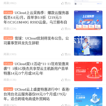
阅读(1862)
赞(
0
)
UCloud上云采购季：爆款云服务器
UCloud
低至4.6元/月，首单享0.9折（219元/3
年/1C1G1M/40G RSSD云盘，乌兰察布自
建机房）
阅读(1224)
赞(
0
)
雪球：UCloud优刻得发布公告，公
UCloud
司董事贺祥龙先生辞职
阅读(1303)
赞(
0
)
UCloud双11活动“11·11狂欢钜惠来
UCloud
袭”！1核1G快杰共享型云主机新用户首单
特惠14元/3个月或58元/年
阅读(1136)
赞(
0
)
UCloud云上盛夏特惠进行中！香港/
UCloud
台湾台北云服务器仅69元/3个月或279元/
年，适合跨境电商或外贸网站
阅读(1367)
赞(
0
)