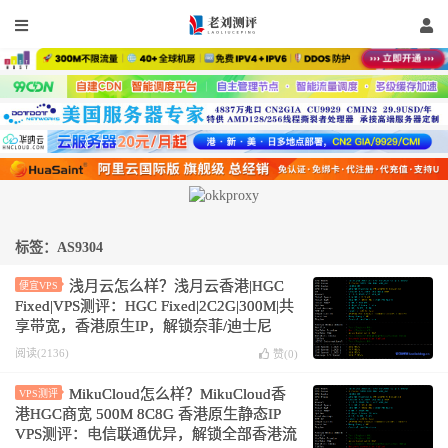
标签：AS9304
浅月云怎么样？浅月云香港|HGC
便宜VPS
Fixed|VPS测评：HGC Fixed|2C2G|300M|共
享带宽，香港原生IP，解锁奈菲/迪士尼
阅读(2136)
赞(
0
)
MikuCloud怎么样？MikuCloud香
VPS测评
港HGC商宽 500M 8C8G 香港原生静态IP
VPS测评：电信联通优异，解锁全部香港流