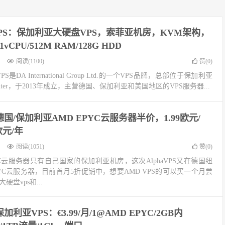
aVPS：保加利亚大硬盘VPS，索菲亚机房，KVM架构，
1vCPU/512M RAM/128G HDD
阅读(1100)
赞(
0
)
VPS是DA International Group Ltd.的一个VPS品牌，总部位于保加利亚
taCenter，于2013年成立，主营德国、保加利亚和美国地区的VPS服务器...
PS德国/保加利亚AMD EPYC云服务器半价，1.99欧元/
欧元/年
阅读(1051)
赞(
0
)
 EPYC云服务器只有自己国家的保加利亚机房，这次AlphaVPS又在德国纽
PYC云服务器，目前首月5折促销中，想要AMD VPS的可以买一个月尝
硬盘vps和...
S保加利亚VPS：€3.99/月/1@AMD EPYC/2GB内