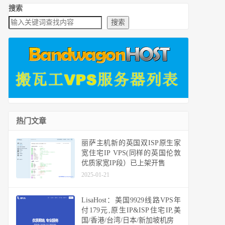
搜索
搜索
热门文章
丽萨主机新的英国双ISP原生家
宽住宅IP VPS(同样的英国伦敦
优质家宽IP段）已上架开售
2025-01-21
LisaHost：美国9929线路VPS年
付179元,原生IP&ISP住宅IP,美
国/香港/台湾/日本/新加坡机房