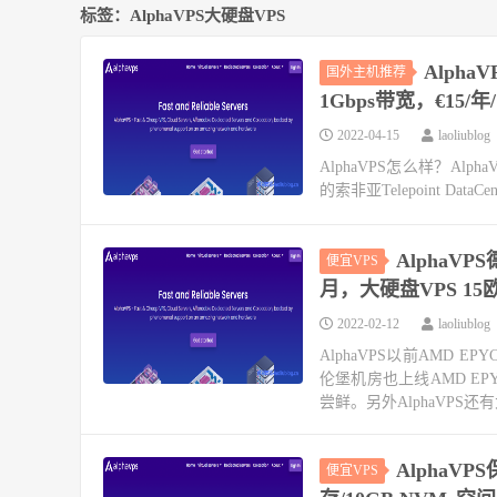
标签：AlphaVPS大硬盘VPS
Alph
国外主机推荐
1Gbps带宽，€15/年/
2022-04-15
laoliublog
AlphaVPS怎么样？Alpha
的索非亚Telepoint Da
AlphaV
便宜VPS
月，大硬盘VPS 15
2022-02-12
laoliublog
AlphaVPS以前AMD
伦堡机房也上线AMD E
尝鲜。另外AlphaVPS还有大
AlphaVP
便宜VPS