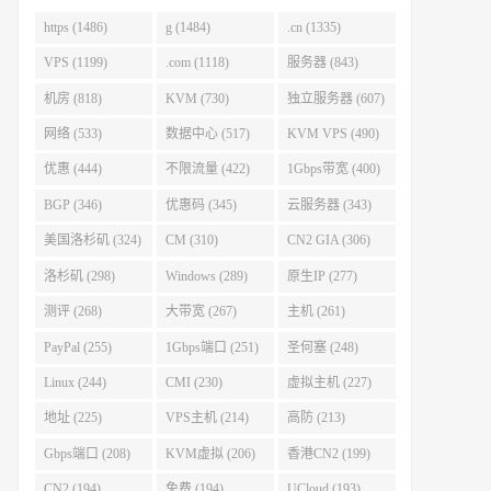
https (1486)
g (1484)
.cn (1335)
VPS (1199)
.com (1118)
服务器 (843)
机房 (818)
KVM (730)
独立服务器 (607)
网络 (533)
数据中心 (517)
KVM VPS (490)
优惠 (444)
不限流量 (422)
1Gbps带宽 (400)
BGP (346)
优惠码 (345)
云服务器 (343)
美国洛杉矶 (324)
CM (310)
CN2 GIA (306)
洛杉矶 (298)
Windows (289)
原生IP (277)
测评 (268)
大带宽 (267)
主机 (261)
PayPal (255)
1Gbps端口 (251)
圣何塞 (248)
Linux (244)
CMI (230)
虚拟主机 (227)
地址 (225)
VPS主机 (214)
高防 (213)
Gbps端口 (208)
KVM虚拟 (206)
香港CN2 (199)
CN2 (194)
免费 (194)
UCloud (193)