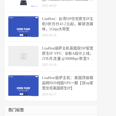
快网络/六六云/易探云/云米科技
2021-04-02
LisaHost：台湾ISP住宅原生IP主
机9折月付43.2元起，解锁流媒
体，1Gbps大带宽
2024-02-26
LisaHost丽萨主机英国双ISP家宽
原生IP VPS：全新A段IP上线，
2TB月流量@300Mbps带宽9折
419元/年
2025-10-19
LisaHost丽萨主机：美国顶级精
品网9929线路VPS一期【双isp家
宽住宅美国原生IP】
2024-02-27
热门标签