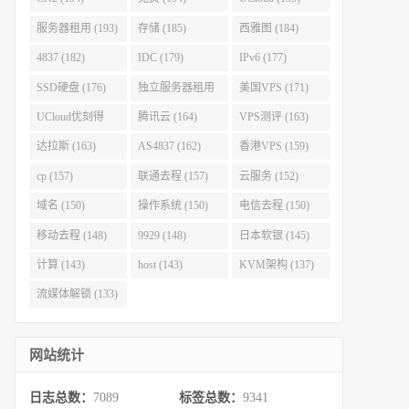
服务器租用 (193)
存储 (185)
西雅图 (184)
4837 (182)
IDC (179)
IPv6 (177)
SSD硬盘 (176)
独立服务器租用
美国VPS (171)
(175)
UCloud优刻得
腾讯云 (164)
VPS测评 (163)
(168)
达拉斯 (163)
AS4837 (162)
香港VPS (159)
cp (157)
联通去程 (157)
云服务 (152)
域名 (150)
操作系统 (150)
电信去程 (150)
移动去程 (148)
9929 (148)
日本软银 (145)
计算 (143)
host (143)
KVM架构 (137)
流媒体解锁 (133)
网站统计
日志总数：
7089
标签总数：
9341