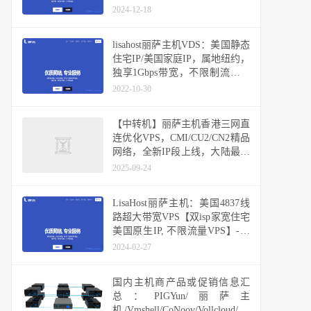
2024-12-18
lisahost丽萨主机VDS：美国静态
住宅IP/美国家庭IP，属地纽约，
独享1Gbps带宽，不限制流量随
便跑，解锁所有美区锁区业务
2022-10-30
【中转机】丽萨主机香港三网直
连优化VPS，CMI/CU2/CN2精品
网络，全新IP段上线，大陆最低
延迟8ms，48小时内免费换IP和
2025-09-24
全额退款
LisaHost丽萨主机：美国4837线
路超大带宽VPS【双isp家宽住宅
美国原生IP, 不限流量VPS】-全
新双ISP住宅IP段
2024-02-27
国内主机商产品或促销信息汇
总：PIGYun/丽萨主
机/Vmshell/CoNoov/Vollcloud/快