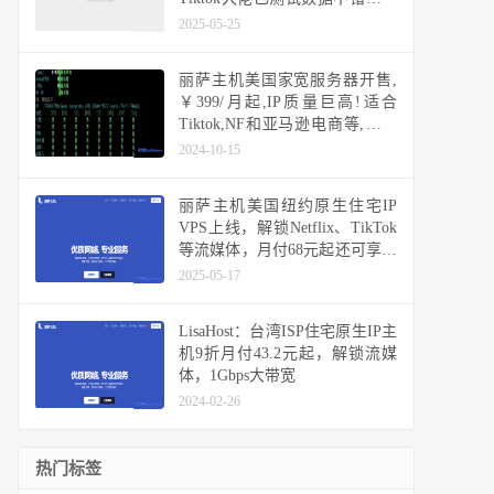
以冲了！
2025-05-25
丽萨主机美国家宽服务器开售,
￥399/月起,IP质量巨高!适合
Tiktok,NF和亚马逊电商等,支持
Windows
2024-10-15
丽萨主机美国纽约原生住宅IP
VPS上线，解锁Netflix、TikTok
等流媒体，月付68元起还可享九
折优惠
2025-05-17
LisaHost：台湾ISP住宅原生IP主
机9折月付43.2元起，解锁流媒
体，1Gbps大带宽
2024-02-26
热门标签