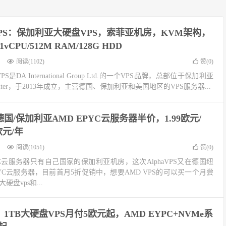
aVPS：保加利亚大硬盘VPS，索菲亚机房，KVM架构，
1vCPU/512M RAM/128G HDD
阅读(1102)
赞(
0
)
VPS是DA International Group Ltd.的一个VPS品牌，总部位于保加利亚
taCenter，于2013年成立，主营德国、保加利亚和美国地区的VPS服务器...
PS德国/保加利亚AMD EPYC云服务器半价，1.99欧元/
欧元/年
阅读(1051)
赞(
0
)
 EPYC云服务器只有自己国家的保加利亚机房，这次AlphaVPS又在德国纽
PYC云服务器，目前首月5折促销中，想要AMD VPS的可以买一个月尝
硬盘vps和...
PS：1TB大硬盘VPS月付5欧元起，AMD EYPC+NVMe系