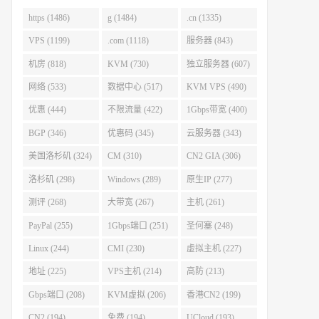
https (1486)
g (1484)
.cn (1335)
VPS (1199)
.com (1118)
服务器 (843)
机房 (818)
KVM (730)
独立服务器 (607)
网络 (533)
数据中心 (517)
KVM VPS (490)
优惠 (444)
不限流量 (422)
1Gbps带宽 (400)
BGP (346)
优惠码 (345)
云服务器 (343)
美国洛杉矶 (324)
CM (310)
CN2 GIA (306)
洛杉矶 (298)
Windows (289)
原生IP (277)
测评 (268)
大带宽 (267)
主机 (261)
PayPal (255)
1Gbps端口 (251)
圣何塞 (248)
Linux (244)
CMI (230)
虚拟主机 (227)
地址 (225)
VPS主机 (214)
高防 (213)
Gbps端口 (208)
KVM虚拟 (206)
香港CN2 (199)
CN2 (194)
免费 (194)
UCloud (193)