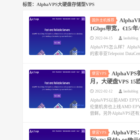
标签：AlphaVPS大硬盘存储型VPS
Alph
国外主机推荐
1Gbps带宽，€15/年/
2022-04-15
laoliublog
AlphaVPS怎么样？Alpha
的索非亚Telepoint Da
AlphaV
便宜VPS
月，大硬盘VPS 15
2022-02-12
laoliublog
AlphaVPS以前AMD
伦堡机房也上线AMD E
尝鲜。另外AlphaVPS还有大
AlphaV
便宜VPS