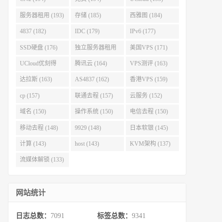
服务器租用 (193)
存储 (185)
西雅图 (184)
4837 (182)
IDC (179)
IPv6 (177)
SSD硬盘 (176)
独立服务器租用
美国VPS (171)
(175)
UCloud优刻得
腾讯云 (164)
VPS测评 (163)
(168)
达拉斯 (163)
AS4837 (162)
香港VPS (159)
cp (157)
联通去程 (157)
云服务 (152)
域名 (150)
操作系统 (150)
电信去程 (150)
移动去程 (148)
9929 (148)
日本软银 (145)
计算 (143)
host (143)
KVM架构 (137)
流媒体解锁 (133)
网站统计
日志总数：
7091
标签总数：
9341