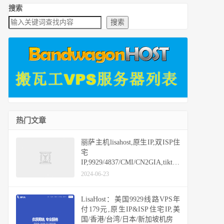
搜索
搜索
热门文章
丽萨主机lisahost,原生IP,双ISP住
宅
IP,9929/4837/CMI/CN2GIA,tiktok
vps,香港/日本/新加坡/美国/台湾/
2024-06-23
英国
LisaHost：美国9929线路VPS年
付179元,原生IP&ISP住宅IP,美
国/香港/台湾/日本/新加坡机房