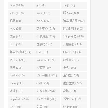
https (1486)
g (1484)
.cn (1335)
VPS (1199)
.com (1118)
服务器 (843)
机房 (818)
KVM (730)
独立服务器 (607)
网络 (533)
数据中心 (517)
KVM VPS (490)
优惠 (444)
不限流量 (422)
1Gbps带宽 (400)
BGP (346)
优惠码 (345)
云服务器 (343)
美国洛杉矶 (324)
CM (310)
CN2 GIA (306)
洛杉矶 (298)
Windows (289)
原生IP (277)
测评 (268)
大带宽 (267)
主机 (261)
PayPal (255)
1Gbps端口 (251)
圣何塞 (248)
Linux (244)
CMI (230)
虚拟主机 (227)
地址 (225)
VPS主机 (214)
高防 (213)
Gbps端口 (208)
KVM虚拟 (206)
香港CN2 (199)
CN2 (194)
免费 (194)
UCloud (193)