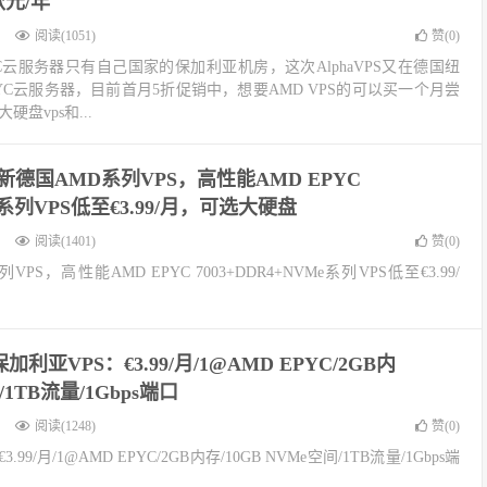
欧元/年
阅读(1051)
赞(
0
)
 EPYC云服务器只有自己国家的保加利亚机房，这次AlphaVPS又在德国纽
PYC云服务器，目前首月5折促销中，想要AMD VPS的可以买一个月尝
硬盘vps和...
ps上新德国AMD系列VPS，高性能AMD EPYC
Me系列VPS低至€3.99/月，可选大硬盘
阅读(1401)
赞(
0
)
列VPS，高性能AMD EPYC 7003+DDR4+NVMe系列VPS低至€3.99/
S保加利亚VPS：€3.99/月/1@AMD EPYC/2GB内
/1TB流量/1Gbps端口
阅读(1248)
赞(
0
)
3.99/月/1@AMD EPYC/2GB内存/10GB NVMe空间/1TB流量/1Gbps端