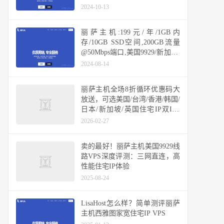
2024-10-13
丽萨主机:199元/年/1GB内
存/10GB SSD空间,200GB流量
@50Mbps端口,美国9929/新加坡/
台湾
2024-08-14
丽萨主机全场8折循环优惠码大
放送，可选美国/台湾/香港/韩国/
日本/新加坡/英国住宅IP双ISP
VPS，多机房原生IP不限流量套
2026-02-27
餐汇总
卖的最好！丽萨主机美国9929线
路VPS深度评测：三网直连，高
性能住宅IP体验
2025-08-24
LisaHost怎么样？简单测评丽萨
主机西雅图家宽住宅IP VPS