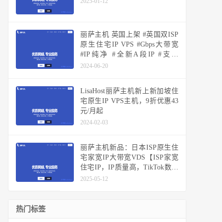
2025-01-12
丽萨主机 英国上架 #英国双ISP
原生住宅IP VPS #Gbps大带宽
#IP纯净 #全新A段IP #支持
Tiktok #解锁BBC iPlayer
2024-06-20
LisaHost丽萨主机新上新加坡住
宅原生IP VPS主机，9折优惠43
元/月起
2024-02-03
丽萨主机新品：日本ISP原生住
宅家宽IP大带宽VDS【ISP家宽
住宅IP，IP质量高，TikTok数据
好】
2025-05-12
热门标签