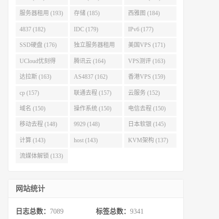
服务器租用 (193)
存储 (185)
西雅图 (184)
4837 (182)
IDC (179)
IPv6 (177)
SSD硬盘 (176)
独立服务器租用
美国VPS (171)
(175)
UCloud优刻得
腾讯云 (164)
VPS测评 (163)
(168)
达拉斯 (163)
AS4837 (162)
香港VPS (159)
cp (157)
联通去程 (157)
云服务 (152)
域名 (150)
操作系统 (150)
电信去程 (150)
移动去程 (148)
9929 (148)
日本软银 (145)
计算 (143)
host (143)
KVM架构 (137)
流媒体解锁 (133)
网站统计
日志总数：
7089
标签总数：
9341