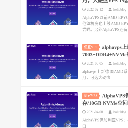
月，大硬盘VPS 15
2022-02-12
laoliublog
AlphaVPS以前AMD
伦堡机房也上线AMD E
尝鲜。另外AlphaVPS还有大
alphav
便宜VPS
7003+DDR4+NV
2021-05-05
laoliublog
alphavps上新德国AMD系
月，可选大硬盘
AlphaVP
便宜VPS
存/10GB NVMe空间
2021-04-08
laoliublog
AlphaVPS保加利亚VPS：€
口