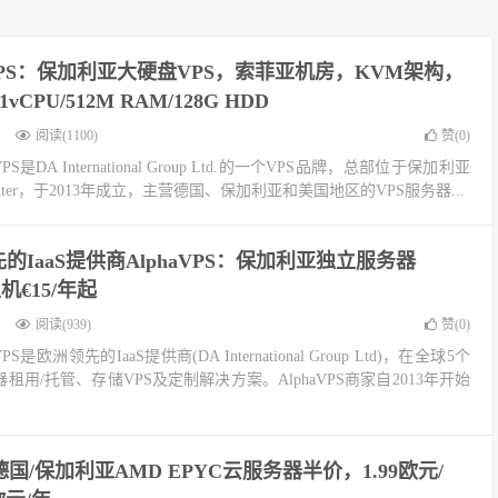
aVPS：保加利亚大硬盘VPS，索菲亚机房，KVM架构，
1vCPU/512M RAM/128G HDD
阅读(1100)
赞(
0
)
VPS是DA International Group Ltd.的一个VPS品牌，总部位于保加利亚
taCenter，于2013年成立，主营德国、保加利亚和美国地区的VPS服务器...
的IaaS提供商AlphaVPS：保加利亚独立服务器
主机€15/年起
阅读(939)
赞(
0
)
PS是欧洲领先的IaaS提供商(DA International Group Ltd)，在全球5个
租用/托管、存储VPS及定制解决方案。AlphaVPS商家自2013年开始
PS德国/保加利亚AMD EPYC云服务器半价，1.99欧元/