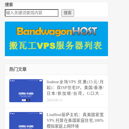
搜索
搜索
热门文章
lisahost全场VPS 优惠(15元/月
起)：双ISP住宅IP，美国/香港/
日本/新加坡/台湾，G口大带
宽，高端高速线路可选
2024-06-11
CN2/CUII/三网CMI/直连BGP
LisaHost丽萨主机：真美国家宽
VPS,托管在美国家庭住宅,100%
模拟家庭上网环境