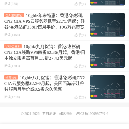
阅读(928)
赞(
0
)
10gbiz年末特惠：香港/洛杉矶
国外主机推荐
CN2 GIA VPS云服务器低至$2.75/月起；硅
谷/香港站群258IP首月半价，10G万兆带宽
服务器$439起
阅读(1464)
赞(
0
)
10gbiz九月促销：香港/洛杉矶
VPS·云主机
CN2 GIA线路VPS四折$2.36/月起，香港/日
本独立服务器首月1.5折27.43美元起
阅读(1203)
赞(
0
)
10gbiz八月促销：香港/洛杉矶CN2
便宜VPS
GIA云服务器$2.36/月起，美国西海岸硅谷
独服首月半价或8.5折永久优惠
阅读(1318)
赞(
0
)
© 2021-2026
老刘测评
网站地图
丨
沪ICP备19009897号-6