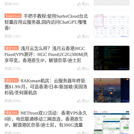
阅读(565)
赞(
0
)
手把手教程:使用SurferCloud台北
SurferCloud
轻量应用云服务器,国内访问ChatGPT,嘎嘎
香!
阅读(1341)
赞(
0
)
浅月云怎么样？浅月云香港|HGC
便宜VPS
Fixed|VPS测评：HGC Fixed|2C2G|300M|共
享带宽，香港原生IP，解锁奈菲/迪士尼
阅读(2136)
赞(
0
)
RAKsmart机房：云服务器年终钜
便宜VPS
惠$1.99/月，可选香港/日本/新加坡/美国洛
杉矶/圣何塞机房
阅读(1094)
赞(
0
)
NETfront双12活动：香港VPS永久
便宜VPS
8折，电信联通移动三网直连，香港原生
IP，解锁港区奈菲/迪士尼，有300G流量
@300M或不限流量@100M
阅读(1636)
赞(
1
)