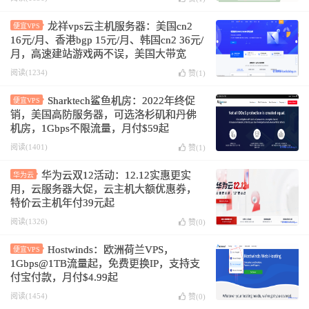
龙祥vps云主机服务器：美国cn2
便宜VPS
16元/月、香港bgp 15元/月、韩国cn2 36元/
月，高速建站游戏两不误，美国大带宽
200M！
阅读(1234)
赞(
1
)
Sharktech鲨鱼机房：2022年终促
便宜VPS
销，美国高防服务器，可选洛杉矶和丹佛
机房，1Gbps不限流量，月付$59起
阅读(1401)
赞(
1
)
华为云双12活动：12.12实惠更实
华为云
用，云服务器大促，云主机大额优惠券，
特价云主机年付39元起
阅读(1326)
赞(
0
)
Hostwinds：欧洲荷兰VPS，
便宜VPS
1Gbps@1TB流量起，免费更换IP，支持支
付宝付款，月付$4.99起
阅读(1454)
赞(
0
)