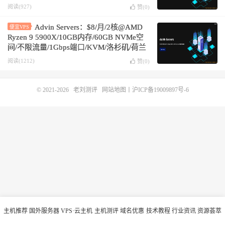
荷兰机房
阅读(927)
赞(
0
)
Advin Servers：$8/月/2核@AMD
便宜VPS
Ryzen 9 5900X/10GB内存/60GB NVMe空
间/不限流量/1Gbps端口/KVM/洛杉矶/荷兰
阅读(1212)
赞(
0
)
© 2021-2026
老刘测评
网站地图
丨
沪ICP备19009897号-6
主机推荐
国外服务器
VPS·云主机
主机测评
域名优惠
技术教程
行业资讯
资源荟萃