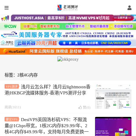
标签：2核4G内存
浅月云怎么样？浅月云lightmoon香
VPS测评
港|HKBGP流媒体服务-香港|VPS测评分享
阅读(1611)
赞(
0
)
DesiVPS美国洛杉矶VPS：不限流
便宜VPS
量@1Gbps带宽，1核2G内存$29.99/年、2
核4G内存$49.99/年，支持每月免费更换一