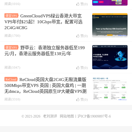
次IP
阅读(1016)
赞(
0
)
GreenCloudVPS绿云香港大带宽
便宜VPS
VPS年付$25起！10Gbps带宽，配置可选
2C4G/4C8G
阅读(1700)
赞(
0
)
野草云：香港独立服务器低至199
便宜VPS
元/月，香港云服务器低至138元/年
阅读(1047)
赞(
0
)
ReCloud英国大盘2C4G无限流量版
ReCloud
500Mbps带宽VPS 英国 | 英国大盘鸡 | 一期
无dmca，ReCloud英国原生IP大硬盘VPS测
评分享
阅读(3310)
赞(
0
)
© 2021-2026
老刘测评
网站地图
丨
沪ICP备19009897号-6