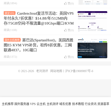
阅读(1894)
赞(
0
)
Gardencloud复活节活动：英国VPS
便宜VPS
年付永久7折优惠！$14.88/年/512MB内
存/75GB空间/不限流量@10Gbps端口/KVM
阅读(1108)
赞(
0
)
斯巴达(SpartanHost)，美国西雅
国外主机推荐
图E5 KVM VPS补货，祖传8折优惠，三网
联通4837，10G端口
阅读(1372)
赞(
0
)
© 2021-2026
老刘测评
网站地图
丨
沪ICP备19009897号-6
主机推荐
国外服务器
VPS·云主机
主机测评
域名优惠
技术教程
行业资讯
资源荟萃